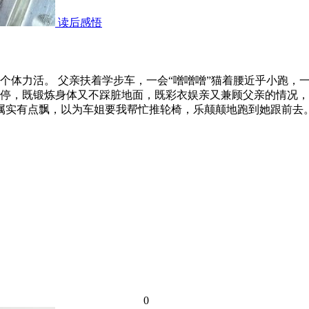
读后感悟
个体力活。 父亲扶着学步车，一会“噌噌噌”猫着腰近乎小跑，
停，既锻炼身体又不踩脏地面，既彩衣娱亲又兼顾父亲的情况，
属实有点飘，以为车姐要我帮忙推轮椅，乐颠颠地跑到她跟前去。
0