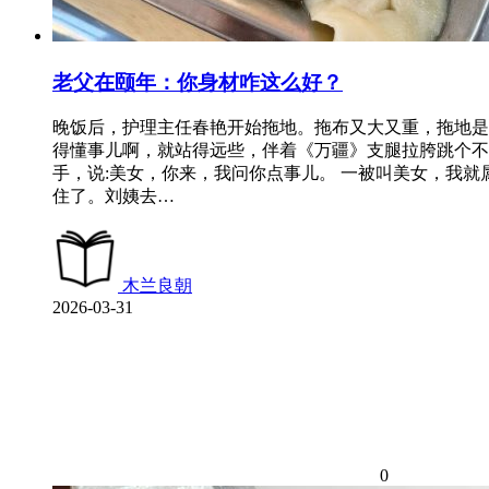
老父在颐年：你身材咋这么好？
晚饭后，护理主任春艳开始拖地。拖布又大又重，拖地是
得懂事儿啊，就站得远些，伴着《万疆》支腿拉胯跳个不
手，说:美女，你来，我问你点事儿。 一被叫美女，我就
住了。刘姨去…
木兰良朝
2026-03-31
0