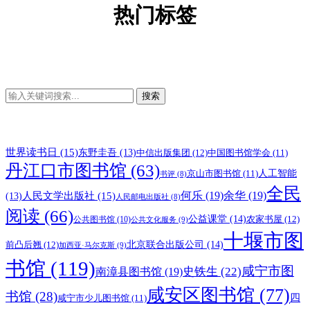
热门标签
搜索
世界读书日
(15)
东野圭吾
(13)
中信出版集团
(12)
中国图书馆学会
(11)
丹江口市图书馆
(63)
人工智能
京山市图书馆
(11)
书评
(8)
全民
何乐
(19)
余华
(19)
人民文学出版社
(15)
(13)
人民邮电出版社
(8)
阅读
(66)
公益课堂
(14)
农家书屋
(12)
公共图书馆
(10)
公共文化服务
(9)
十堰市图
北京联合出版公司
(14)
前凸后翘
(12)
加西亚·马尔克斯
(9)
书馆
(119)
咸宁市图
史铁生
(22)
南漳县图书馆
(19)
咸安区图书馆
(77)
书馆
(28)
四
咸宁市少儿图书馆
(11)