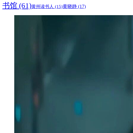
书馆
(61)
黄晓静
(17)
黄州读书人
(15)