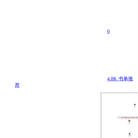
0
4.8K
书单推
荐