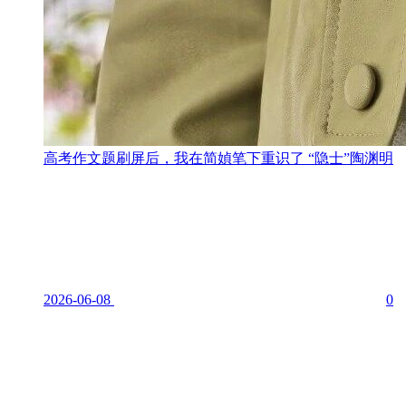
高考作文题刷屏后，我在简媜笔下重识了 “隐士”陶渊明
2026-06-08
0