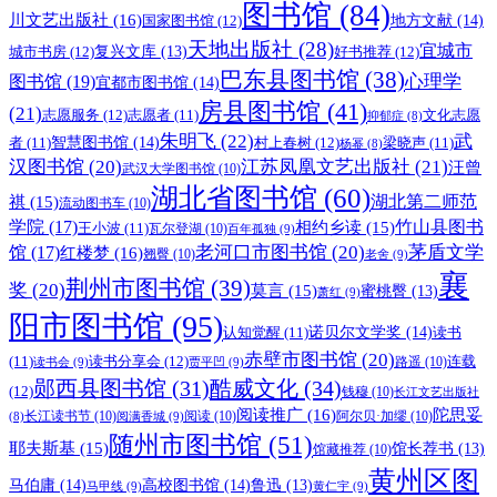
图书馆
(84)
川文艺出版社
(16)
地方文献
(14)
国家图书馆
(12)
天地出版社
(28)
宜城市
城市书房
(12)
复兴文库
(13)
好书推荐
(12)
巴东县图书馆
(38)
图书馆
(19)
心理学
宜都市图书馆
(14)
房县图书馆
(41)
(21)
志愿服务
(12)
志愿者
(11)
文化志愿
抑郁症
(8)
朱明飞
(22)
武
智慧图书馆
(14)
村上春树
(12)
者
(11)
梁晓声
(11)
杨幂
(8)
汉图书馆
(20)
江苏凤凰文艺出版社
(21)
汪曾
武汉大学图书馆
(10)
湖北省图书馆
(60)
湖北第二师范
祺
(15)
流动图书车
(10)
学院
(17)
竹山县图书
相约乡读
(15)
王小波
(11)
瓦尔登湖
(10)
百年孤独
(9)
老河口市图书馆
(20)
茅盾文学
馆
(17)
红楼梦
(16)
翘臀
(10)
老舍
(9)
襄
荆州市图书馆
(39)
奖
(20)
莫言
(15)
蜜桃臀
(13)
萧红
(9)
阳市图书馆
(95)
诺贝尔文学奖
(14)
认知觉醒
(11)
读书
赤壁市图书馆
(20)
读书分享会
(12)
连载
(11)
路遥
(10)
读书会
(9)
贾平凹
(9)
郧西县图书馆
(31)
酷威文化
(34)
(12)
钱穆
(10)
长江文艺出版社
阅读推广
(16)
陀思妥
长江读书节
(10)
阅读
(10)
阿尔贝·加缪
(10)
阅满香城
(9)
(8)
随州市图书馆
(51)
耶夫斯基
(15)
馆长荐书
(13)
馆藏推荐
(10)
黄州区图
马伯庸
(14)
高校图书馆
(14)
鲁迅
(13)
马甲线
(9)
黄仁宇
(9)