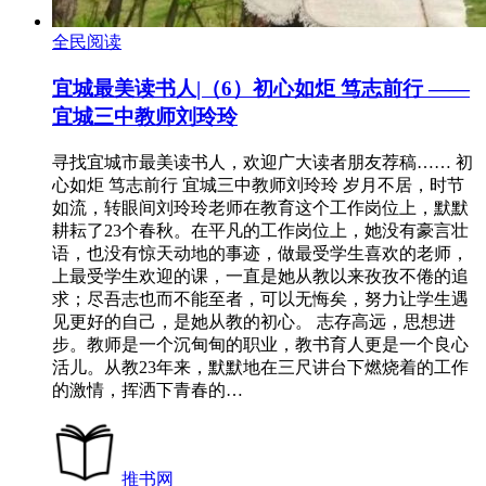
全民阅读
宜城最美读书人|（6）初心如炬 笃志前行 ——
宜城三中教师刘玲玲
寻找宜城市最美读书人，欢迎广大读者朋友荐稿…… 初
心如炬 笃志前行 宜城三中教师刘玲玲 岁月不居，时节
如流，转眼间刘玲玲老师在教育这个工作岗位上，默默
耕耘了23个春秋。在平凡的工作岗位上，她没有豪言壮
语，也没有惊天动地的事迹，做最受学生喜欢的老师，
上最受学生欢迎的课，一直是她从教以来孜孜不倦的追
求；尽吾志也而不能至者，可以无悔矣，努力让学生遇
见更好的自己，是她从教的初心。 志存高远，思想进
步。教师是一个沉甸甸的职业，教书育人更是一个良心
活儿。从教23年来，默默地在三尺讲台下燃烧着的工作
的激情，挥洒下青春的…
推书网