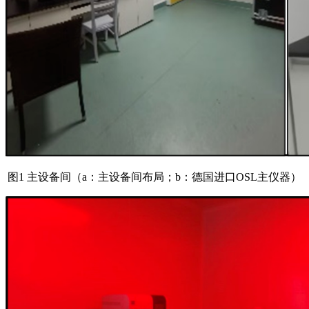
图1 主设备间（a：主设备间布局；b：德国进口OSL主仪器）