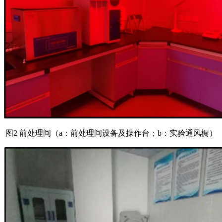
图2 前处理间（a：前处理间设备及操作台；b：实验通风橱）