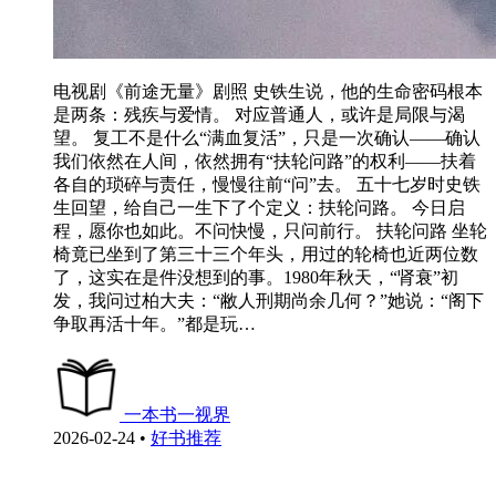
电视剧《前途无量》剧照 史铁生说，他的生命密码根本
是两条：残疾与爱情。 对应普通人，或许是局限与渴
望。 复工不是什么“满血复活”，只是一次确认——确认
我们依然在人间，依然拥有“扶轮问路”的权利——扶着
各自的琐碎与责任，慢慢往前“问”去。 五十七岁时史铁
生回望，给自己一生下了个定义：扶轮问路。 今日启
程，愿你也如此。不问快慢，只问前行。 扶轮问路 坐轮
椅竟已坐到了第三十三个年头，用过的轮椅也近两位数
了，这实在是件没想到的事。1980年秋天，“肾衰”初
发，我问过柏大夫：“敝人刑期尚余几何？”她说：“阁下
争取再活十年。”都是玩…
一本书一视界
2026-02-24
•
好书推荐