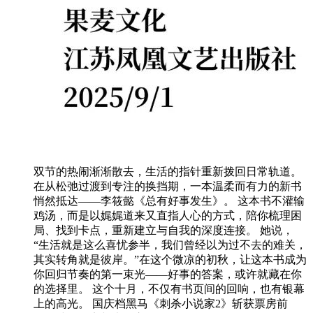
双节的热闹渐渐散去，生活的指针重新拨回日常轨道。
在从松弛过渡到专注的换挡期，一本温柔而有力的新书
悄然抵达——李筱懿《总有好事发生》。 这本书不灌输
鸡汤，而是以娓娓道来又直指人心的方式，陪你梳理困
局、找到卡点，重新建立与自我的深度连接。 她说，
“生活就是这么喜忧参半，我们曾经以为过不去的难关，
其实转角就是彼岸。”在这个微凉的初秋，让这本书成为
你回归节奏的第一束光——好事的答案，或许就藏在你
的选择里。 这个十月，不仅有书页间的回响，也有银幕
上的高光。 国庆档黑马《刺杀小说家2》斩获票房前