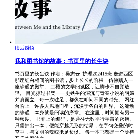
读后感悟
我和图书馆的故事：书页里的长生诀
书页里的长生诀 作者：吴志云 护理202415班 走进西区
那座红白相间的图书馆，步上长长的阶梯，仿佛踏入一
座静谧的殿堂。 二楼的文学阅览区，让脚步不自觉放
轻。 目光掠过书架——史铁生的深沉与青春小说的明媚
并肩而立，每一次驻足，都像在叩问不同的时光。 网红
台阶上，许多人席地而坐，沉浸于各自的世界。 这流动
的静谧，本身就是阅读的序章。 在这里，时间拥有另一
种密度。 书脊上的编码，是通往无数平行宇宙的密钥。
只需抽出一本，便能穿越无形的结界，在字句交叠的时
空中，与文明的魂魄抵足长谈。 每一本书都是一个等待