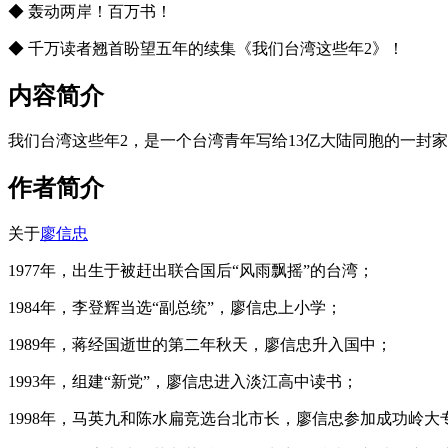
◆ 轰动两岸！百万书！
◆ 千万读者翘首盼望五年的续集《我们台湾这些年2》！
内容简介
我们台湾这些年2，是一个台湾青年写给13亿大陆同胞的一封
作者简介
关于
廖信忠
1977年，出生于被赶出联合国后“风雨飘摇”的台湾；
1984年，李登辉当选“副总统”，廖信忠上小学；
1989年，蒋经国逝世的第二年秋天，廖信忠升入国中；
1993年，组建“新党”，廖信忠进入淡江高中读书；
1998年，马英九和陈水扁竞选台北市长，廖信忠参加成功岭大