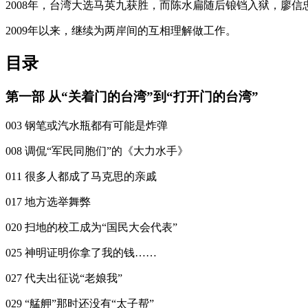
2008年，台湾大选马英九获胜，而陈水扁随后锒铛入狱，廖
2009年以来，继续为两岸间的互相理解做工作。
目录
第一部 从“关着门的台湾”到“打开门的台湾”
003 钢笔或汽水瓶都有可能是炸弹
008 调侃“军民同胞们”的《大力水手》
011 很多人都成了马克思的亲戚
017 地方选举舞弊
020 扫地的校工成为“国民大会代表”
025 神明证明你拿了我的钱……
027 代夫出征说“老娘我”
029 “艋舺”那时还没有“太子帮”