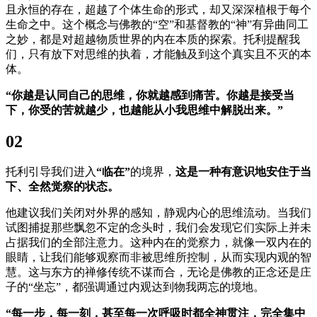
且永恒的存在，超越了个体生命的形式，却又深深植根于每个
生命之中。这个概念与佛教的“空”和基督教的“神”有异曲同工
之妙，都是对超越物质世界的内在本质的探索。托利提醒我
们，只有放下对思维的执着，才能触及到这个真实且不灭的本
体。
“你越是认同自己的思维，你就越感到痛苦。你越是接受当
下，你受的苦就越少，也越能从小我思维中解脱出来。”
0
2
托利引导我们进入
“临在”
的境界，
这是一种有意识地安住于当
下、全然觉察的状态。
他建议我们关闭对外界的感知，静观内心的思维流动。当我们
试图捕捉那些飘忽不定的念头时，我们会发现它们实际上并未
占据我们的全部注意力。这种内在的觉察力，就像一双内在的
眼睛，让我们能够观察而非被思维所控制，从而实现内观的智
慧。这与东方的禅修传统不谋而合，无论是佛教的正念还是庄
子的“坐忘”，都强调通过内观达到物我两忘的境地。
“每一步，每一刻，甚至每一次呼吸时都全神贯注，完全集中