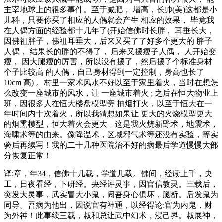
主宰地球上的很多事件。至于减肥， 增高，长帅(美)这都是小
儿科，只要你买了相应的人偶就会产生 相应的效果， 毕竟我
在人偶方面的经验都十几年了(开始信佛时长胖， 耳垂长大，
因佛祖胖子，佛祖耳垂大，后来又买了了好多个更大的 胖子
人偶， 结果长的胖的不得了， 后来又摆瘦子人偶， 人开始变
瘦， 因大腿瘦的厉害，所以没有摆了，然后摆了个标准身材
个子比较高 的人偶，自己身材得到一定控制，身高也长了
10cm 高) 。村里一家术风水不好以至于家里着火，当时在想怎
么改变一座城市的风水，让 一座城市着火 ; 之后在恒大物业上
班，因很多人在恒大楼盘模型旁 抽烟打火，以至于恒大在一
年时间内十次着火，所以我猜想如果让 更大的火烧模型更大
的烟熏模型，恒大着火会更大，这是我火烧新野术，地震术，
海啸术等的由来。像降温术，区域邪气术等还没有实验，等实
验后再续写！我的二十几种医院治不好的病最后学道慢慢大部
分恢复正常！
译:章，年34，信佛十几载，学道几载。佛间，经读上千，央
工，日夜看经，下研经。央经许灵事，因官信教灵。三载后，
突发大灵事，武实冒大小鬼，闹吾身心俱坏，腿断。后发鬼为
同导。吾病为他出，因说官有神通，以经得论:官为内鬼，财
为外神！此事续三载，叔和总让武中幻术，浸己界。叔展神，