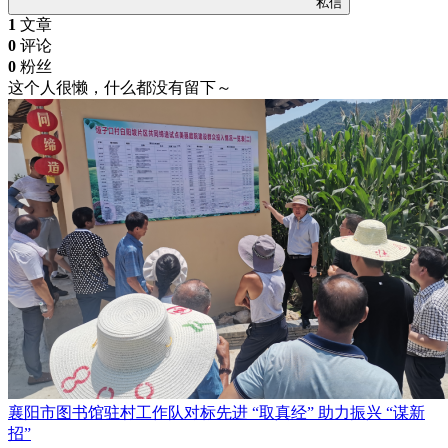
私信
1
文章
0
评论
0
粉丝
这个人很懒，什么都没有留下～
襄阳市图书馆驻村工作队对标先进 “取真经” 助力振兴 “谋新
招”