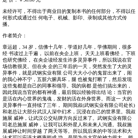
未经许可，不得出于商业目的复制本书的任何部分，不得以任
何形式或通过任 何电子、机械、影印、录制或其他方式传
播。
作者简介：
章运超，34 岁，信佛十几年，学道好几年，学佛期间，很多
经 书读过上千遍， 以前在央企上班， 天天上班看佛经， 下班
也研究佛经， 在央企读经发生许多灵异事件，所以我说在官
场信教很灵。但在央 企的三年后的一天，突然发生了大的灵
异事件，就是武钢实业有限 公司大大小小的鬼冒出来了，闹
的我心神不宁，五脏六腑具坏，腿 也被鬼打断了，然后发现
这些鬼都是自己的同事和领导。我的病都 是他们搞出来的，
因此我说当官的都有神通，最后我以经验得出结 论：当官的
是活在内心世界的鬼魂，发财的活在外身世界。而这一 大的
灵异事件一直持续了三年， 期间我叔(武钢实业有限公司处长)
和老总让大部分武汉人深中幻术，沉浸在自己的世界里。我叔
施展 威神，让武汉公交站牌方向反过来了。武钢实业有限公
司老总施展 威神，让我可以和外星人和未来人沟通。我叔施
展威神让时间穿越 了两天等等。所以我后来的中等法术和大
法术可以应该大概率能成 功，是因为当大官的神力很大， 能