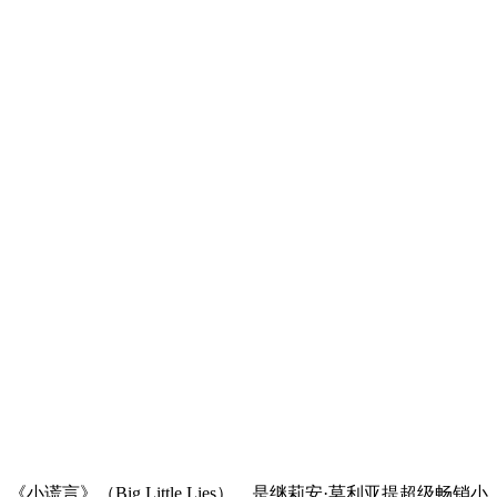
《小谎言》（Big Little Lies），是继莉安·莫利亚提超级畅销小