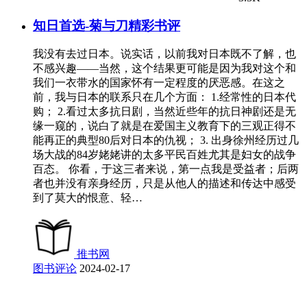
知日首选-菊与刀精彩书评
我没有去过日本。说实话，以前我对日本既不了解，也
不感兴趣——当然，这个结果更可能是因为我对这个和
我们一衣带水的国家怀有一定程度的厌恶感。在这之
前，我与日本的联系只在几个方面： 1.经常性的日本代
购； 2.看过太多抗日剧，当然近些年的抗日神剧还是无
缘一窥的，说白了就是在爱国主义教育下的三观正得不
能再正的典型80后对日本的仇视； 3. 出身徐州经历过几
场大战的84岁姥姥讲的太多平民百姓尤其是妇女的战争
百态。 你看，于这三者来说，第一点我是受益者；后两
者也并没有亲身经历，只是从他人的描述和传达中感受
到了莫大的恨意、轻…
推书网
图书评论
2024-02-17