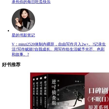
承包你的每日吃瓜快乐
星的书影笔记
V：minzi2520体制内裸辞，自由写作月入2w+。?记录生
活?写作赋能?自我成长。用写作给生活赋予光芒、色彩
和故事。?
好书推荐