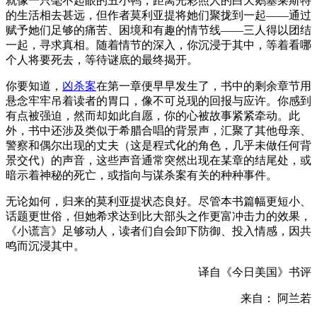
就像一只毫不起眼的丑小鸭，距离光彩照人的白天鹅塞莱斯特
的生活相去甚远，但作者莫利亚提将她们聚拢到一起——通过
赋予她们足够的痛苦、困境和有趣的情节线——三人得以团结
一起，寻求真相。随着情节的深入，你沉浸于其中，等着看哪
个人将要死去，等待谜底的最终揭开。
你要知道，
凶杀案
在第一章便早早发生了，书中的剩余章节用
悬念牢牢吊着读者的胃口，像不可兑现的回报与应许。你感到
有点被强迫，然而却如此自愿，你的心被故事紧紧牵动。此
外，书中还涉及类似于希腊合唱的背景声，汇聚了其他母亲、
警察和偶尔出现的丈夫（这是程式化的角色，几乎未做任何背
景交代）的声音，这些声音通常突然出现在某章的结尾处，或
暗示着神秘的死亡，或指向与谋杀案有关的种种事件。
无论如何，归来的莫利亚提状态良好。尽管本书篇幅更短小、
话题更世俗，但她希求达到比大部头之作更富冲击力的效果，
《小谎言》足够动人，读者们自会卸下防御、投入情感，因共
鸣而沉浸其中。
译自《今日美国》书评
来自： 阿兰若