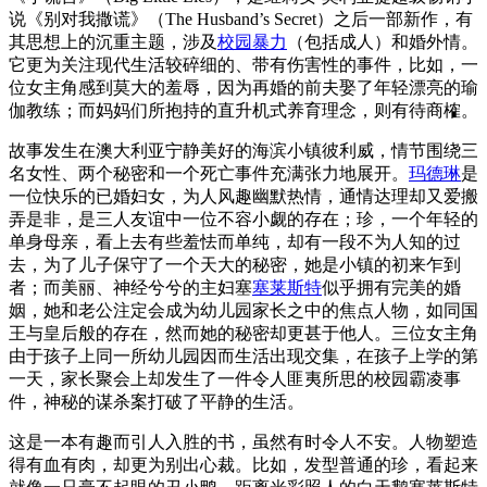
说《别对我撒谎》（The Husband’s Secret）之后一部新作，有
其思想上的沉重主题，涉及
校园暴力
（包括成人）和婚外情。
它更为关注现代生活较碎细的、带有伤害性的事件，比如，一
位女主角感到莫大的羞辱，因为再婚的前夫娶了年轻漂亮的瑜
伽教练；而妈妈们所抱持的直升机式养育理念，则有待商榷。
故事发生在澳大利亚宁静美好的海滨小镇彼利威，情节围绕三
名女性、两个秘密和一个死亡事件充满张力地展开。
玛德琳
是
一位快乐的已婚妇女，为人风趣幽默热情，通情达理却又爱搬
弄是非，是三人友谊中一位不容小觑的存在；珍，一个年轻的
单身母亲，看上去有些羞怯而单纯，却有一段不为人知的过
去，为了儿子保守了一个天大的秘密，她是小镇的初来乍到
者；而美丽、神经兮兮的主妇塞
塞莱斯特
似乎拥有完美的婚
姻，她和老公注定会成为幼儿园家长之中的焦点人物，如同国
王与皇后般的存在，然而她的秘密却更甚于他人。三位女主角
由于孩子上同一所幼儿园因而生活出现交集，在孩子上学的第
一天，家长聚会上却发生了一件令人匪夷所思的校园霸凌事
件，神秘的谋杀案打破了平静的生活。
这是一本有趣而引人入胜的书，虽然有时令人不安。人物塑造
得有血有肉，却更为别出心裁。比如，发型普通的珍，看起来