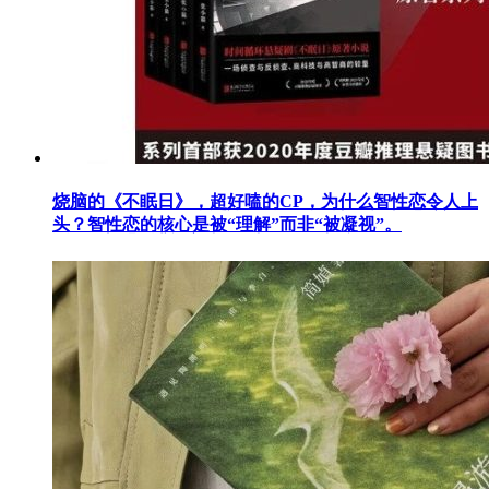
烧脑的《不眠日》，超好嗑的CP，为什么智性恋令人上
头？智性恋的核心是被“理解”而非“被凝视”。