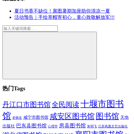
夏日书香不缺位！襄图暑期加座助你清凉一夏
活动预告｜手绘草帽寄初心，童心致敬解放军!!!
热门Tags
十堰市图书
全民阅读
丹江口市图书馆
馆
图书馆
咸安区图书馆
咸宁市图书馆
天地
史铁生
房县图书馆
巴东县图书馆
出版社
朱明飞
心理学
江苏凤凰文艺出版社