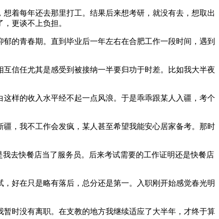
了，想着每年还去那里打工。结果后来想考研，就没有去，想取出
了，更谈不上负担。
抑郁的青春期。直到毕业后一年左右在合肥工作一段时间，遇到
相互信任尤其是感受到被接纳一半要归功于时差。比如我大半夜
白这样的收入水平经不起一点风浪。于是乖乖跟某人入疆，考个
新疆，我不工作会发疯，某人甚至希望我能安心居家备考。那时
是我去快餐店当了服务员。后来考试需要的工作证明还是快餐店
试，好在只是略有落后，总分还是第一。入职刚开始感觉春光明
我暂时没有离职。在支教的地方我继续适应了大半年，才终于算