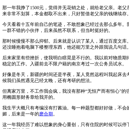
那一年我挣了1500元，觉得并无花销之处，就给老父亲。老
来非常不划算，本金都取不出来，只好暂借老父亲的钱继续存
今天看着十五年前自己的笔迹，不敢想象已经过去那么多年。
一群不错的小伙伴，后来虽然不联系，但当时挺好的。
那时候慢慢不那么抑郁。后来就是认识了某人，通过百度文库
还没睡抱着电脑下楼整理东西，他还能万里之外跟我说几句话
后来家里有些挫折，使我明白瞎晃是不行的。我以前对物质期
稳定的工作。入疆前去不限户籍的南京考过一次公务员试水。
好像是冬天，新疆的时间还是半夜，某人竟然远程叫我起床去
候我们虽然遇见已经太晚，还有考研的想法。
但离家万里，不工作我会疯，我没有那种“无恒产而有恒心”
用椭圆形财务章给我开的。
我生平大概只有考编没有打酱油。每一种题型都好好做，不会
媚，后来是一年的
磨合期
。
这一年我经历了难以想象的身心重创，只有住院的时候可以停