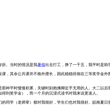
存折。当时的情况是我
暑假
出去打工，挣了一千五，我平时是助
业课，其余公共课并不格外擅长，因此稳稳徘徊在三等奖学金外
是那种平时慢慢积累，关键时刻抱佛脚近乎无用的人。大二以后
如得到奖学金），而一个月的沉浸式读书对我来说更迷人。
们的同学（老师辈）都对我很好，学生们也对我很好。皖南夏日