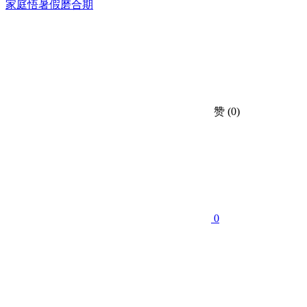
家庭
悟
暑假
磨合期
赞
(0)
0