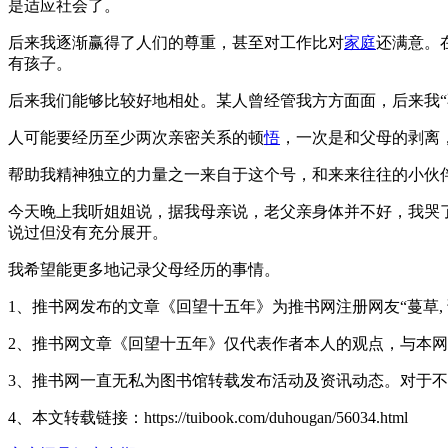
是适应社会了。
后来我逐渐赢得了人们的尊重，甚至对工作比对
家庭
还满意。
有孩子。
后来我们能够比较好地相处。某人曾经管我方方面面，后来我“
人可能要经历至少两次亲密关系的顿
悟
，一次是和父母的剥离
帮助我精神独立的力量之一来自于这个号，和来来往往的小伙
今天晚上我听姐姐说，据我母亲说，老父亲身体并不好，我哭
说过但没有充分展开。
我希望能更多地记录父母经历的事情。
1、推书网发布的文章《回望十五年》为推书网注册网友“蔓草,
2、推书网文章《回望十五年》仅代表作者本人的观点，与本
3、推书网一直无私为图书馆转载发布活动及资讯动态。对于
4、本文转载链接：https://tuibook.com/duhougan/56034.html