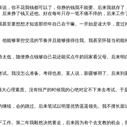
父亲说，你不花我钱都可以了，你挣的钱我不能要。后来我就存
。后来挣了钱又还他。好在每年只存一笔不痛不痒的，后来工作
我甚至要想想才知道那些年自己在干嘛。一开始是读大学，度过
。他能够掌控交流的节奏并且能够接得住我。我甚至怀疑当初能
。
待太低，随便挣点钱够自己花还能买点牛奶回家看父母。后来明
考试。我没怎么准备。考得也差。某人说，新疆够用了。后来到
的强大心理素质。没有恒产的时候我的心绝对定不下来去考试。于
的继续，会的跳过。后来笔试以明显优势遥遥领先。我不擅长面
下工作。第二年我毅然决然要走，后来因为有个去支教的机会，