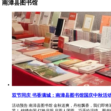
南漳县图书馆
双节同庆 书香满城：南漳县图书馆国庆中秋活
活动预告 南漳县图书馆 金秋送爽，丹桂飘香，我们即
节！ 锦绣中国 灯映月明 月圆人团圆，巧手绘温情。图书