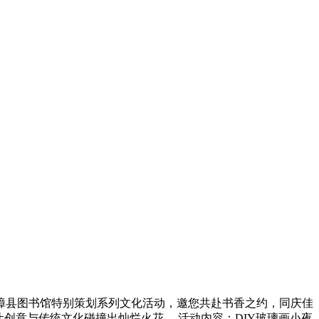
南漳县图书馆特别策划系列文化活动，邀您共赴书香之约，同庆佳
，让创意与传统文化碰撞出灿烂火花。 活动内容：DIY玻璃画小夜