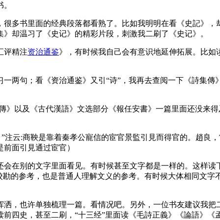
书。
，很多书里面的经典段落都看熟了。比如我明明在看《史記》，
集》却温习了《史记》的精彩片段，刺激我二刷了《史记》。
汇评精注
资治通鉴
》，有时候我自己会有意识地延伸拓展。比如
习一两句；看《资治通鉴》又引“诗”，我再去查阅一下《詩集傳
傳》以及《古代漢語》文选部分《報任安書》一篇里面还没来得
。”注云:商鞅是靠着秦孝公寵信的宦官景監引見而得官的。趙良
是前面引見通过宦官）
还会在别的文字里面看见。有时候甚至文字都是一样的。这样读
者校勘的参考，也是普通人理解文义的参考。有时候大体相同文字
挥洒，也许单独梳理一篇。看情况吧。另外，一位书友建议我把
读前四史，甚至二刷，“十三经”里面读《毛詩正義》《論語》《