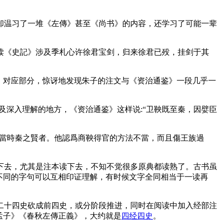
却温习了一堆《左傳》甚至《尚书》的内容，还学习了可能一辈
读《史記》涉及季札心许徐君宝剑，归来徐君已殁，挂剑于其
》对应部分，惊讶地发现朱子的注文与《资治通鉴》一段几乎一
及深入理解的地方，《资治通鉴》这样说:“卫鞅既至秦，因嬖臣
，當時秦之賢者。他認爲商鞅得官的方法不當，而且傷王族過
下去，尤其是注本读下去，不知不觉很多原典都读熟了。古书虽
不同的字句可以互相印证理解，有时候文字全同相当于一读再
二十四史砍成前四史，或分阶段推进，同时在阅读中加入经部注
孟子》《春秋左傳正義》，大约就是
四经四史
。