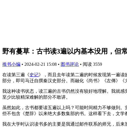
野有蔓草：古书读3遍以内基本没用，但
推书小编
•
2024-02-21 15:08
•
图书评论
•
阅读 3559
在读第三遍《
史记
》，而且去年读第二遍的时候发现第一遍读的
部分，即司马迁自撰秦汉史部分。而融化《尚书》《左傳》《
我这种读书状态，读三遍的古书仍然没有较好地理解。我就感
至少比较精深难解的部分不敢讲。
虽然如此，古书都要读五遍以上吗？可能时间精力不够做到。
些不包含《楚辞》以来绝大多数集部的书。这样看下去，文学
我在大学时认识读书多的主要是我通过邮件联系的师兄，后来