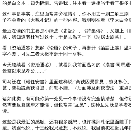
的是白文本，颇为惋惜。告诉我，注本看一遍相当于看了很多
这件事是事实，注里面常常旁征博引，你不用去一刷二刷三刷
子不会看的《大戴礼记》的一些内容。我明明在看《李太白全
最近在读的书主要是小绿皮《史記》，《詩集傳》，又加上《
墓，我知道老杜写过这个，于是去温习一下《别房太尉墓》。
看《资治通鉴》想起《论语》的句子，再翻开《論語正義》温
字不差，可见二者大概率源于同一材料。
今天继续看《资治通鉴》，就看到我前面温习的《漢書·司馬遷
景监以求见孝公……”
司马迁在《報任安書》里面这样说:“商鞅因景監見，趙良寒心
甚，曾勸説商鞅引退，商鞅不聽。（后面涉及商鞅变法，重点
诸如此类，有可能你第一处见一个事情没有完全搞清楚，但你
然需要反复揣摩才能懂，但也常常“互见”，这种互见既是学
读。
这些是我最近的感触。还有很多感想，也许揉到札记里面随手
疏。我跟他说，十三经我只敢想，不敢说。我目前拟在近几年