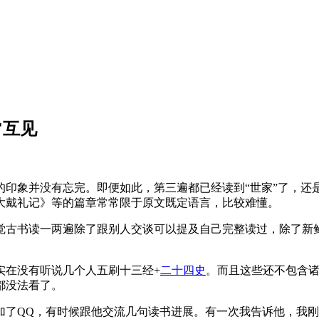
常互见
印象并没有忘完。即便如此，第三遍都已经读到“世家”了，还
大戴礼记》等的篇章常常限于原文既定语言，比较难懂。
觉古书读一两遍除了跟别人交谈可以提及自己完整读过，除了新
实在没有听说几个人五刷十三经+
二十四史
。而且这些还不包含
都没法看了。
加了QQ，有时候跟他交流几句读书进展。有一次我告诉他，我