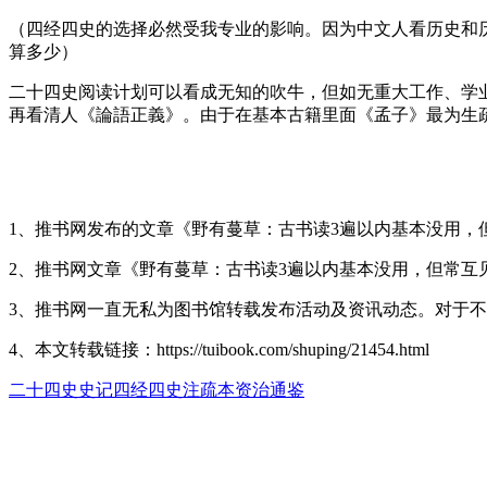
（四经四史的选择必然受我专业的影响。因为中文人看历史和
算多少）
二十四史阅读计划可以看成无知的吹牛，但如无重大工作、学
再看清人《論語正義》。由于在基本古籍里面《孟子》最为生
1、推书网发布的文章《野有蔓草：古书读3遍以内基本没用，
2、推书网文章《野有蔓草：古书读3遍以内基本没用，但常
3、推书网一直无私为图书馆转载发布活动及资讯动态。对于
4、本文转载链接：https://tuibook.com/shuping/21454.html
二十四史
史记
四经四史
注疏本
资治通鉴