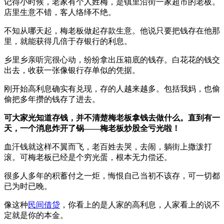
记得小时候，老家有个人姓梅，是镇里沿街一家超市的老板。
店里生意不错，客人络绎不绝。
不知从哪天起，梅老板做起存款生意。他说只要把钱存在他那
里，就能获得几倍于存银行的利息。
乡里乡亲听完很心动，纷纷拿出压箱底的钱存。白花花的钱交
出去，收获一张像银行存单似的凭据。
刚开始高利息确实有兑现，存的人越来越多。包括我妈，也偷
偷把多年攒的钱存了进去。
可大家光知道存钱，并不清楚梅老板拿钱去做什么。直到有一
天，一个消息炸开了锅——梅老板炒股全亏光啦！
血汗钱就这样不翼而飞，老百姓去哭，去闹，躺街上撒泼打
滚。可梅老板已经是个穷光蛋，根本无力偿还。
很多人多年的积蓄付之一炬，悔恨自己当初不该存，可一切都
已为时已晚。
像这种
民间借贷
，你看上的是人家的高利息，人家看上的说不
定就是你的本金。