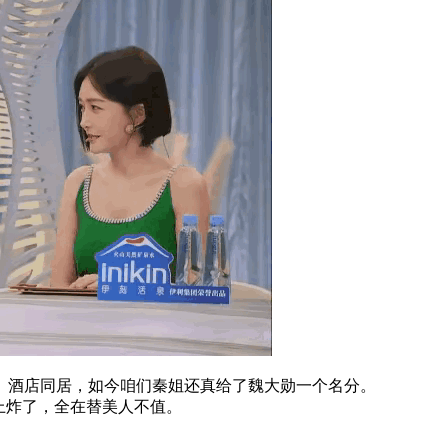
、酒店同居，如今咱们秦姐还真给了魏大勋一个名分。
上炸了，全在替美人不值。