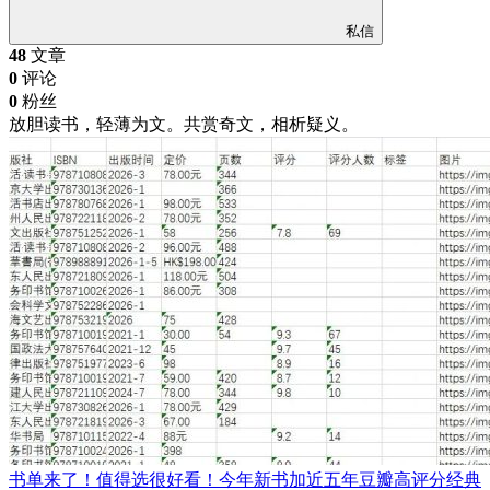
私信
48
文章
0
评论
0
粉丝
放胆读书，轻薄为文。共赏奇文，相析疑义。
书单来了！值得选很好看！今年新书加近五年豆瓣高评分经典