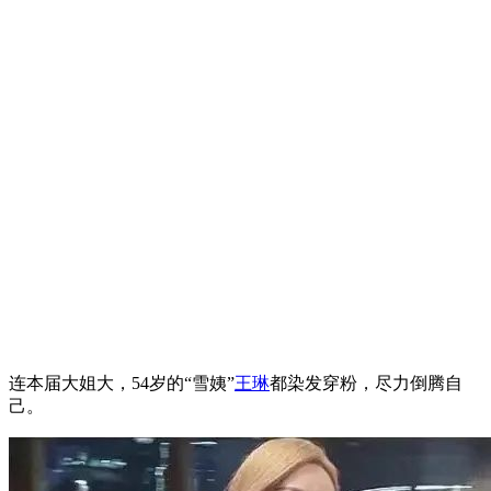
连本届大姐大，54岁的“雪姨”
王琳
都染发穿粉，尽力倒腾自
己。