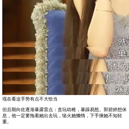
现在看这手势有点不大恰当
但后期向佐逐渐暴露雷点：贪玩幼稚，暴躁易怒。郭碧婷想休
息，他一定要拖着她出去玩，恼火她懒惰，下手捶她不知轻
重。