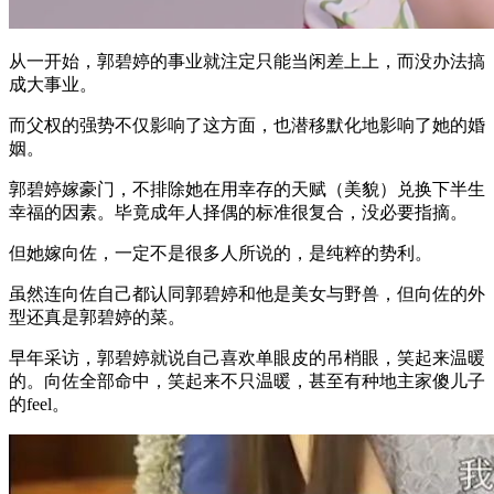
从一开始，郭碧婷的事业就注定只能当闲差上上，而没办法搞
成大事业。
而父权的强势不仅影响了这方面，也潜移默化地影响了她的婚
姻。
郭碧婷嫁豪门，不排除她在用幸存的天赋（美貌）兑换下半生
幸福的因素。毕竟成年人择偶的标准很复合，没必要指摘。
但她嫁向佐，一定不是很多人所说的，是纯粹的势利。
虽然连向佐自己都认同郭碧婷和他是美女与野兽，但向佐的外
型还真是郭碧婷的菜。
早年采访，郭碧婷就说自己喜欢单眼皮的吊梢眼，笑起来温暖
的。向佐全部命中，笑起来不只温暖，甚至有种地主家傻儿子
的feel。