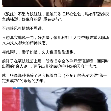
《浪姐》不乏有钱姐姐，但她们依旧野心勃勃，唯有郭碧婷摸
鱼感强烈，好像真的是“重在参与”。
不想跟风可惜她不思进。
只想真实地说一句，好羡慕，像那种打工人突中彩票重返职场
只为找人聊天的精神状态。
与此同时，妻子如是，丈夫也没偷偷进步。
前阵子在演技综艺上用一段表演令全体导师无语凝噎，而同时
出圈的“废人论”，更显出其被保护得很好的天真与志气。
就，很像那种喝醉了酒会拽着自己（不多）的头发大哭“我一
定要成功”的永远的少年。