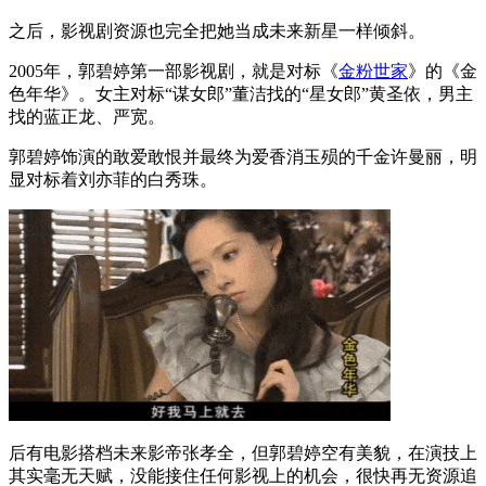
之后，影视剧资源也完全把她当成未来新星一样倾斜。
2005年，郭碧婷第一部影视剧，就是对标《
金粉世家
》的《金
色年华》。女主对标“谋女郎”董洁找的“星女郎”黄圣依，男主
找的蓝正龙、严宽。
郭碧婷饰演的敢爱敢恨并最终为爱香消玉殒的千金许曼丽，明
显对标着刘亦菲的白秀珠。
后有电影搭档未来影帝张孝全，但郭碧婷空有美貌，在演技上
其实毫无天赋，没能接住任何影视上的机会，很快再无资源追