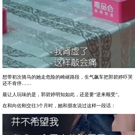
想带初次骑马的她走危险的崎岖路段，生气飙车把郭碧婷吓哭
还不肯停……
最让人玩味的是，郭碧婷明知如此，还是要“逆来顺受”。
在和向佐刚交往3个月时，她和朋友说过这样一段话：