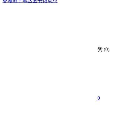
香城
咸宁地区图书馆动态
赞
(0)
0