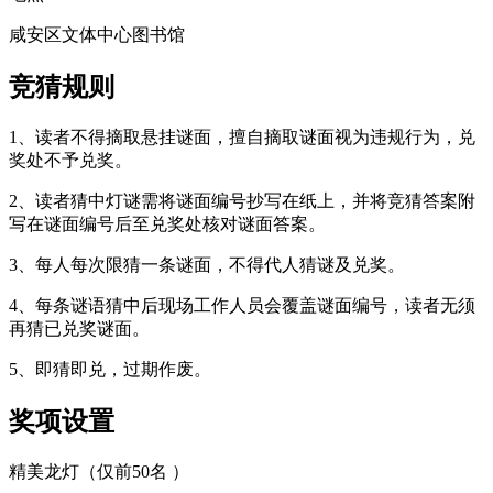
咸安区文体中心图书馆
竞猜规则
1、读者不得摘取悬挂谜面，擅自摘取谜面视为违规行为，兑
奖处不予兑奖。
2、读者猜中灯谜需将谜面编号抄写在纸上，并将竞猜答案附
写在谜面编号后至兑奖处核对谜面答案。
3、每人每次限猜一条谜面，不得代人猜谜及兑奖。
4、每条谜语猜中后现场工作人员会覆盖谜面编号，读者无须
再猜已兑奖谜面。
5、即猜即兑，过期作废。
奖项设置
精美龙灯（仅前50名 ）