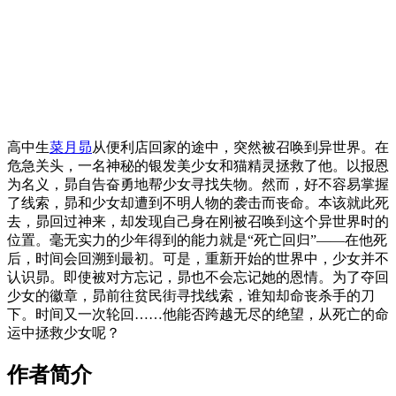
高中生
菜月昴
从便利店回家的途中，突然被召唤到异世界。在
危急关头，一名神秘的银发美少女和猫精灵拯救了他。以报恩
为名义，昴自告奋勇地帮少女寻找失物。然而，好不容易掌握
了线索，昴和少女却遭到不明人物的袭击而丧命。本该就此死
去，昴回过神来，却发现自己身在刚被召唤到这个异世界时的
位置。毫无实力的少年得到的能力就是“死亡回归”——在他死
后，时间会回溯到最初。可是，重新开始的世界中，少女并不
认识昴。即使被对方忘记，昴也不会忘记她的恩情。为了夺回
少女的徽章，昴前往贫民街寻找线索，谁知却命丧杀手的刀
下。时间又一次轮回……他能否跨越无尽的绝望，从死亡的命
运中拯救少女呢？
作者简介