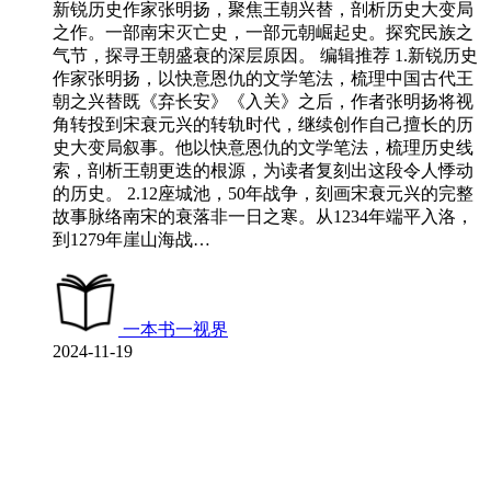
新锐历史作家张明扬，聚焦王朝兴替，剖析历史大变局
之作。一部南宋灭亡史，一部元朝崛起史。探究民族之
气节，探寻王朝盛衰的深层原因。 编辑推荐 1.新锐历史
作家张明扬，以快意恩仇的文学笔法，梳理中国古代王
朝之兴替既《弃长安》《入关》之后，作者张明扬将视
角转投到宋衰元兴的转轨时代，继续创作自己擅长的历
史大变局叙事。他以快意恩仇的文学笔法，梳理历史线
索，剖析王朝更迭的根源，为读者复刻出这段令人悸动
的历史。 2.12座城池，50年战争，刻画宋衰元兴的完整
故事脉络南宋的衰落非一日之寒。从1234年端平入洛，
到1279年崖山海战…
一本书一视界
2024-11-19