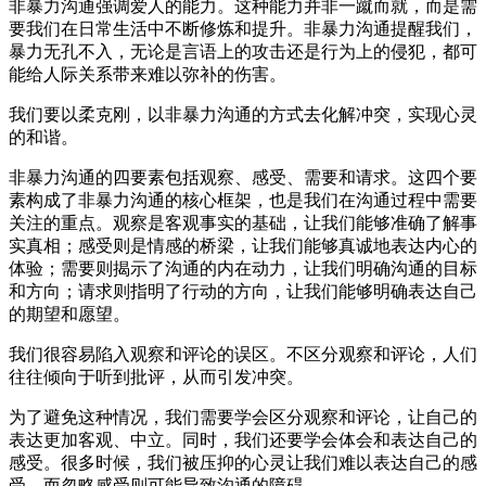
非暴力沟通强调爱人的能力。这种能力并非一蹴而就，而是需
要我们在日常生活中不断修炼和提升。非暴力沟通提醒我们，
暴力无孔不入，无论是言语上的攻击还是行为上的侵犯，都可
能给人际关系带来难以弥补的伤害。
我们要以柔克刚，以非暴力沟通的方式去化解冲突，实现心灵
的和谐。
非暴力沟通的四要素包括观察、感受、需要和请求。这四个要
素构成了非暴力沟通的核心框架，也是我们在沟通过程中需要
关注的重点。观察是客观事实的基础，让我们能够准确了解事
实真相；感受则是情感的桥梁，让我们能够真诚地表达内心的
体验；需要则揭示了沟通的内在动力，让我们明确沟通的目标
和方向；请求则指明了行动的方向，让我们能够明确表达自己
的期望和愿望。
我们很容易陷入观察和评论的误区。不区分观察和评论，人们
往往倾向于听到批评，从而引发冲突。
为了避免这种情况，我们需要学会区分观察和评论，让自己的
表达更加客观、中立。同时，我们还要学会体会和表达自己的
感受。很多时候，我们被压抑的心灵让我们难以表达自己的感
受，而忽略感受则可能导致沟通的障碍。