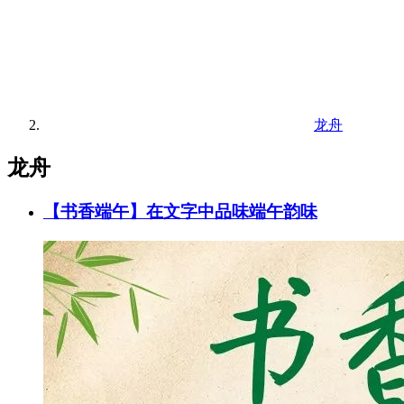
龙舟
龙舟
【书香端午】在文字中品味端午韵味