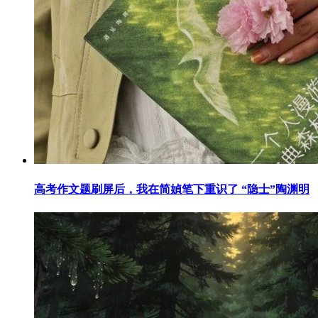
高考作文题刷屏后，我在简媜笔下重识了 “隐士”陶渊明