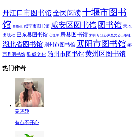
十堰市图书
全民阅读
丹江口市图书馆
馆
图书馆
咸安区图书馆
咸宁市图书馆
天地
史铁生
房县图书馆
巴东县图书馆
出版社
朱明飞
心理学
江苏凤凰文艺出版社
襄阳市图书馆
湖北省图书馆
荆州市图书馆
郧
黄州区图书馆
随州市图书馆
酷威文化
西县图书馆
热门作者
黄晓静
有点不开心