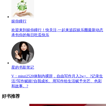
娱你瞳行
欢迎来到娱你瞳行！快关注,一起来追踪娱乐圈最新动态
承包你的每日吃瓜快乐
星的书影笔记
V：minzi2520体制内裸辞，自由写作月入2w+。?记录生
活?写作赋能?自我成长。用写作给生活赋予光芒、色彩
和故事。?
好书推荐