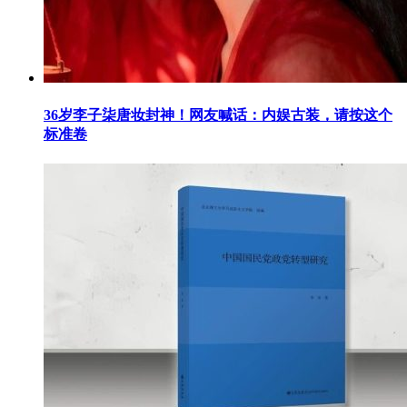
36岁李子柒唐妆封神！网友喊话：内娱古装，请按这个
标准卷