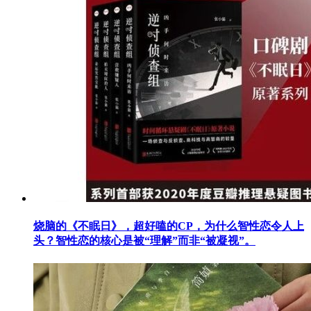
烧脑的《不眠日》，超好嗑的CP，为什么智性恋令人上
头？智性恋的核心是被“理解”而非“被凝视”。