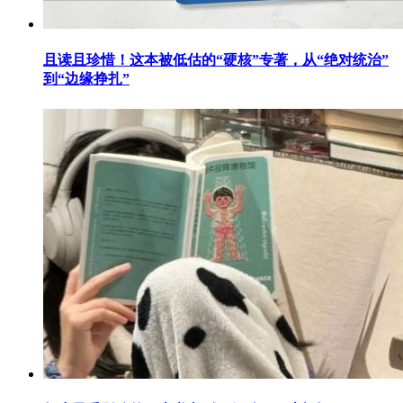
且读且珍惜！这本被低估的“硬核”专著，从“绝对统治”
到“边缘挣扎”