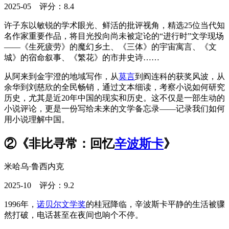
2025-05 评分：8.4
许子东以敏锐的学术眼光、鲜活的批评视角，精选25位当代知
名作家重要作品，将目光投向尚未被定论的“进行时”文学现场
——《生死疲劳》的魔幻乡土、《三体》的宇宙寓言、《文
城》的宿命叙事、《繁花》的市井史诗……
从阿来到金宇澄的地域写作，从
莫言
到阎连科的获奖风波，从
余华到刘慈欣的全民畅销，通过文本细读，考察小说如何研究
历史，尤其是近20年中国的现实和历史。这不仅是一部生动的
小说评论，更是一份写给未来的文学备忘录——记录我们如何
用小说理解中国。
②《非比寻常：回忆
辛波斯卡
》
米哈乌·鲁西内克
2025-10 评分：9.2
1996年，
诺贝尔文学奖
的桂冠降临，辛波斯卡平静的生活被骤
然打破，电话甚至在夜间也响个不停。