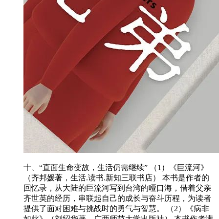
十、“直面生命变故，生活仍需继续” （1）《巨流河》
（齐邦媛著，生活.读书.新知三联书店） 本书是作者的
回忆录，从大陆的巨流河写到台湾的哑口海，借着父亲
齐世英的经历，串联起自己的成长与奋斗历程，为读者
提供了面对困难与挑战时的勇气与智慧。 （2）《病非
如此》（刘绍华著，广西师范大学出版社） 本书作者满