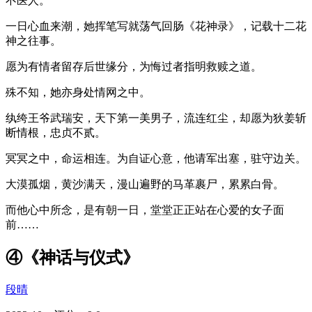
不医人。
一日心血来潮，她挥笔写就荡气回肠《花神录》，记载十二花
神之往事。
愿为有情者留存后世缘分，为悔过者指明救赎之道。
殊不知，她亦身处情网之中。
纨绔王爷武瑞安，天下第一美男子，流连红尘，却愿为狄姜斩
断情根，忠贞不贰。
冥冥之中，命运相连。为自证心意，他请军出塞，驻守边关。
大漠孤烟，黄沙满天，漫山遍野的马革裹尸，累累白骨。
而他心中所念，是有朝一日，堂堂正正站在心爱的女子面
前……
④《神话与仪式》
段晴