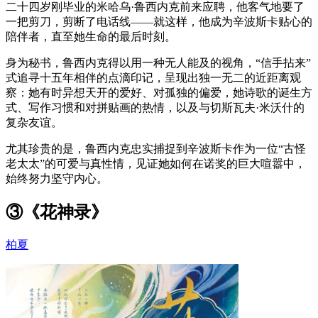
二十四岁刚毕业的米哈乌·鲁西内克前来应聘，他客气地要了
一把剪刀，剪断了电话线——就这样，他成为辛波斯卡贴心的
陪伴者，直至她生命的最后时刻。
身为秘书，鲁西内克得以用一种无人能及的视角，“信手拈来”
式追寻十五年相伴的点滴印记，呈现出独一无二的近距离观
察：她有时异想天开的爱好、对孤独的偏爱，她诗歌的诞生方
式、写作习惯和对拼贴画的热情，以及与切斯瓦夫·米沃什的
复杂友谊。
尤其珍贵的是，鲁西内克忠实捕捉到辛波斯卡作为一位“古怪
老太太”的可爱与真性情，见证她如何在诺奖的巨大喧嚣中，
始终努力坚守内心。
③《花神录》
柏夏