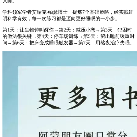
入睡。
学科领军学者艾瑞克·帕瑟博士，提炼7个基础策略，经实践证
明科学有效，每一次练习都是迈向更好睡眠的一小步。
第1天：让生物钟叫醒你→第2天：减压小憩→第3天：犯困时
的做法很关键→第4天：停车场训练→第5天：留出睡前缓重时
间→第6天：把床变成睡眠触发器→第7天：用熬夜治疗失眠。