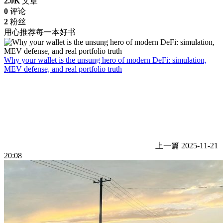
2.0K
文章
0
评论
2
粉丝
用心推荐每一本好书
Why your wallet is the unsung hero of modern DeFi: simulation,
MEV defense, and real portfolio truth
上一篇
2025-11-21
20:08