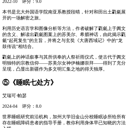
2022-10 评分：9.0
本书是北大外国语学院南亚系教授段晴，针对和田出土氍毹展
开的一场解密之旅。
利用历史语言学和图像分析等方法，作者破解了氍毹上于阗文
的含义、解读出氍毹图案上的苏美尔、希腊神话，由此揭示氍
毹“起死复生”的主旨，并将之与玄奘《大唐西域记》中的“龙
鼓传说”相结合。
氍毹上的神话叙事与其所供奉的人祭祈雨仪式，使古代于阗文
明独特的宗教信仰——苏美尔女神伊楠娜崇拜——得到了充分
呈现，凸显出新疆作为多文明汇集之地的得天独厚。
⑤《睡眠七处方》
艾瑞可·帕瑟
2024-04 评分：8.0
世界睡眠研究前沿机构，加州大学旧金山分校睡眠诊所给所有
存在睡眠障碍患者的指导手册，教你利用身体早已知晓的方法