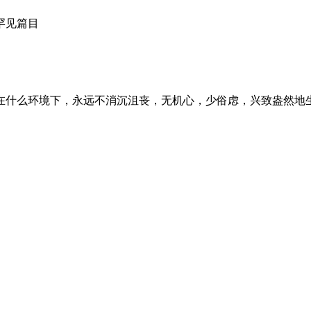
罕见篇目
在什么环境下，永远不消沉沮丧，无机心，少俗虑，兴致盎然地