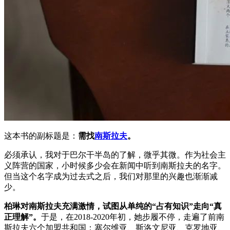
这本书的副标题是：
需找
南斯拉夫
。
必须承认，我对于巴尔干半岛的了解，微乎其微。作为社会主
义阵营的国家，小时候多少会在新闻中听到南斯拉夫的名字。
但当这个名字成为过去式之后，我们对那里的兴趣也渐渐减
少。
柏琳对南斯拉夫充满激情，
试图从单纯的“占有知识”走向“真
正理解”。
于是，在2018-2020年初，她步履不停，走遍了前南
斯拉夫六个加盟共和国：塞尔维亚、斯洛文尼亚、克罗地亚、