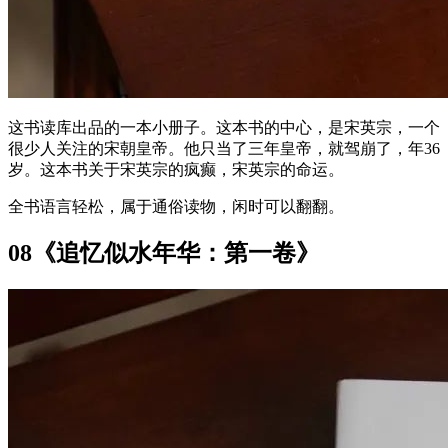
这书读库出品的一本小册子。这本书的中心，是宋英宗，一个
很少人关注的宋朝皇帝。他只当了三年皇帝，就驾崩了，年36
岁。这本书关于宋英宗的疯癫，宋英宗的命运。
全书语言轻松，属于通俗读物，闲时可以翻翻。
08《追忆似水年华：第一卷》