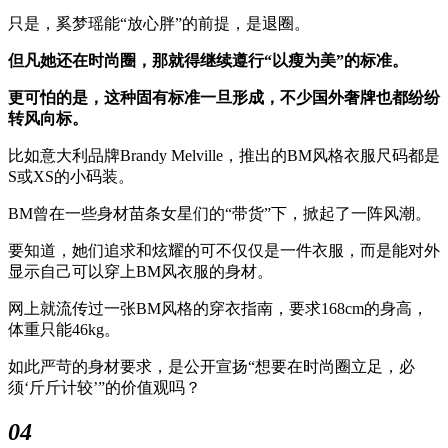
只是，奚梦瑶能“放心胖”的前提，是退圈。
但凡她还在时尚圈，那就得继续遵行“以瘦为美”的标准。
更可怕的是，这种固有标准一旦形成，不少国外奢牌也都纷纷
转风向标。
比如意大利品牌Brandy Melville，推出的BM风格衣服尺码都是
S或XS的小码装。
BM曾在一些身材苗条女星们的“带货”下，掀起了一阵风潮。
要知道，她们追求和炫耀的可不仅仅是一件衣服，而是能对外
显示自己可以穿上BM风衣服的身材。
网上就流传过一张BM风格的穿衣指南，要求168cm的身高，
体重只能46kg。
如此严苛的身材要求，是公开宣扬“想要在时尚圈立足，必
须‘斤斤计较’”的价值观吗？
04