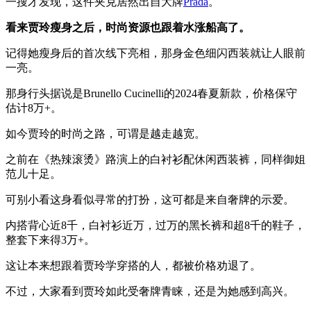
一搜才发现，这件夹克居然出自大牌
Prada
。
看来贾玲瘦身之后，时尚资源也跟着水涨船高了。
记得她瘦身后的首次线下亮相，那身金色细闪西装就让人眼前
一亮。
那身行头据说是Brunello Cucinelli的2024春夏新款，价格保守
估计8万+。
如今贾玲的时尚之路，可谓是越走越宽。
之前在《热辣滚烫》路演上的白衬衫配休闲西装裤，同样御姐
范儿十足。
可别小看这身看似寻常的打扮，这可都是来自奢牌的示爱。
内搭背心近8千，白衬衫近万，过万的黑长裤和超8千的鞋子，
整套下来得3万+。
这让本来想跟着贾玲学穿搭的人，都被价格劝退了。
不过，大家看到贾玲如此受奢牌青睐，还是为她感到高兴。