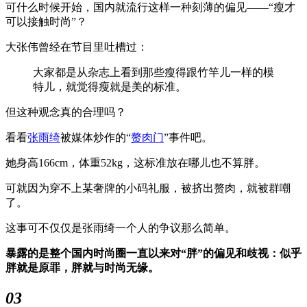
可什么时候开始，国内就流行这样一种刻薄的偏见——“瘦才
可以接触时尚”？
大张伟曾经在节目里吐槽过：
大家都是从杂志上看到那些瘦得跟竹竿儿一样的模
特儿，就觉得瘦就是美的标准。
但这种观念真的合理吗？
看看
张雨绮
被媒体炒作的“
赘肉门
”事件吧。
她身高166cm，体重52kg，这标准放在哪儿也不算胖。
可就因为穿不上某奢牌的小码礼服，被挤出赘肉，就被群嘲
了。
这事可不仅仅是张雨绮一个人的争议那么简单。
暴露的是整个国内时尚圈一直以来对“胖”的偏见和歧视：似乎
胖就是原罪，胖就与时尚无缘。
03