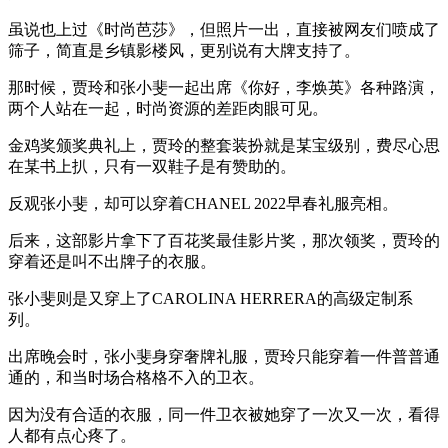
虽说也上过《时尚芭莎》，但照片一出，直接被网友们喷成了
筛子，简直是乡镇影楼风，更别说有大牌支持了。
那时候，贾玲和张小斐一起出席《你好，李焕英》各种路演，
两个人站在一起，时尚资源的差距肉眼可见。
金鸡奖颁奖典礼上，贾玲的整套装扮就是某宝级别，费尽心思
在某书上扒，只有一双鞋子是有赞助的。
反观张小斐，却可以穿着CHANEL 2022早春礼服亮相。
后来，这部影片拿下了百花奖最佳影片奖，那次领奖，贾玲的
穿着还是叫不出牌子的衣服。
张小斐则是又穿上了CAROLINA HERRERA的高级定制系
列。
出席晚会时，张小斐身穿奢牌礼服，贾玲只能穿着一件普普通
通的，和当时场合格格不入的卫衣。
因为没有合适的衣服，同一件卫衣被她穿了一次又一次，看得
人都有点心疼了。