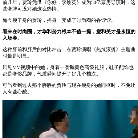
前几年，贾玲凭借《你好，李焕英》成为50亿票房导演时，这
些奢牌可没对她这么热情。
如今瘦了身的贾玲，摇身一变成了时尚圈的香饽饽。
看来在时尚圈，才华和努力根本不值一提，瘦和美才是永恒的
入场券。
这种胖前和胖后的对比冲击，在贾玲演唱《热辣滚烫》主题曲
时最是明显。
只见MV视频中的她，身着一袭鹅黄色高级礼服，鞋子配饰也
都是奢侈品牌，气质瞬间提升了好几个档次。
可当看到过去那个胖胖的贾玲与现在瘦身的她同框时，不免让
人有些心酸。