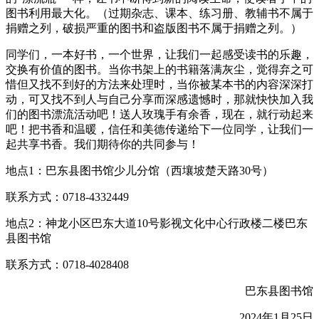
图书利用最大化。（过期杂志、课本、练习册、教辅书不属于
捐赠之列，破损严重的图书和盗版图书不属于捐赠之列。）
同学们，一本好书，一个世界，让我们一起感受读书的乐趣，
交换有价值的图书。当你书架上的书籍落满灰尘，觉得弃之可
惜但又找不到好的方法来处理时，当你被某本书的内容深深打
动，可又找不到人与自己分享而深感遗憾时，那就快快加入我
们的图书漂流活动吧！送人玫瑰手有余香，现在，就行动起来
吧！把书香和温暖，信任和美德传递给下一位同学，让我们一
起共享书香。我们期待你的共同参与！
地点1：巴东县图书馆少儿分馆（西壤坡楚天路30号）
联系方式：0718-4332449
地点2：神龙小区巴东大道10号影视文化中心行政楼二楼巴东
县图书馆
联系方式：0718-4028408
巴东县图书馆
2024年1月25日