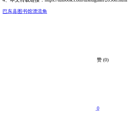
巴东县图书馆
漂流角
赞
(0)
0