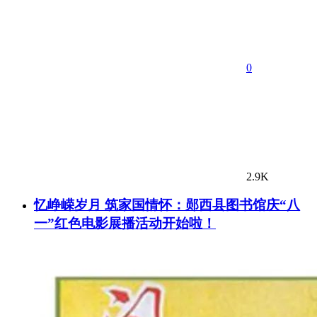
0
2.9K
忆峥嵘岁月 筑家国情怀：郧西县图书馆庆“八
一”红色电影展播活动开始啦！