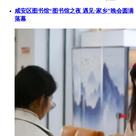
咸安区图书馆“图书馆之夜 遇见·家乡”晚会圆满
落幕