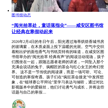
图书馆动态
“阅光拾萃处，童话落指尖”——咸安区图书馆
让经典在寒假动起来
2026年2月4日的冬日午后，阳光透过海蒂烘焙香城书房
的玻璃窗，在木质桌面上投下温暖的光斑。空气中交织
着刚出炉的面包香气与书纸页特有的味道，在咸安区图
书馆举办的“阅光拾萃 经典有声”的阅读活动现场，孩子
们围坐在一起，跟随志愿者老师的讲述，一同坠入那个
充满会说话的兔子、疯帽匠的茶会与红心女王的奇幻世
界。 这不是一节传统的阅读课，而是一场可听、可论、
可创造的寒假奇遇。孩子们在“疯狂茶会接龙”中发挥想
象，在“槌球赛公平辩论”里学习表达与倾听，通过对比
影视版本中的爱丽丝，他们讨论勇气与成长，并将这些
话题与自己的寒假…