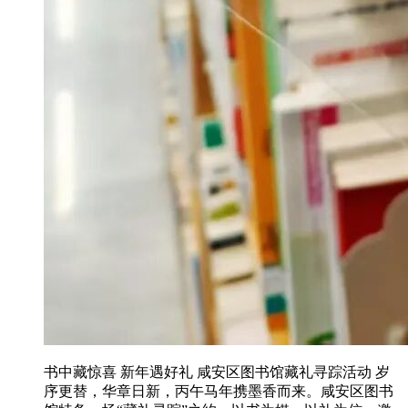
书中藏惊喜 新年遇好礼 咸安区图书馆藏礼寻踪活动 岁
序更替，华章日新，丙午马年携墨香而来。咸安区图书