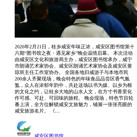
2026年2月21日，桂乡咸安年味正浓，咸安区图书馆第十
六期“图书馆之夜・遇见家乡”晚会温情启幕。 本次活动
由咸安区文化和旅游局主办，咸安区图书馆承办，咸宁
市朗诵艺术家协会、咸安区朗诵艺术家协会及咸安区黄
琼班主任工作室协办。 全国各地归咸游子与本地市民
200余人齐聚现场，晚会特色的年味食品品尝区香气氤
氲，众人在浓郁年韵中，共赴这场以书为媒、以乡为根
的文化之约，让桂乡大地的山水人文，在方寸书香里化
作可感、可赴、可回味的旅程。 晚会现场，特色节目轮
番上演，全方位解锁咸安文旅魅力，铺展一张张亮眼的
咸安旅游名片。 《…
咸安区图书馆