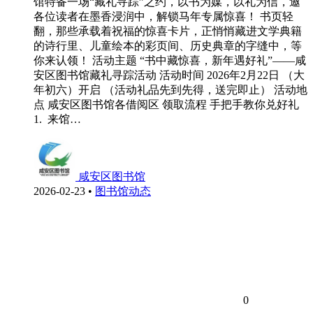
馆特备一场“藏礼寻踪”之约，以书为媒，以礼为信，邀
各位读者在墨香浸润中，解锁马年专属惊喜！ 书页轻
翻，那些承载着祝福的惊喜卡片，正悄悄藏进文学典籍
的诗行里、儿童绘本的彩页间、历史典章的字缝中，等
你来认领！ 活动主题 “书中藏惊喜，新年遇好礼”——咸
安区图书馆藏礼寻踪活动 活动时间 2026年2月22日 （大
年初六）开启 （活动礼品先到先得，送完即止） 活动地
点 咸安区图书馆各借阅区 领取流程 手把手教你兑好礼
1. 来馆…
咸安区图书馆
2026-02-23
•
图书馆动态
0