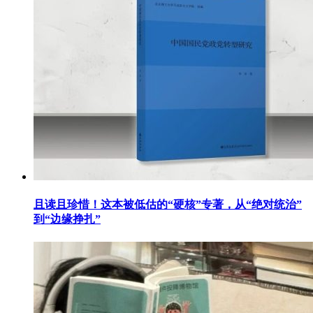
且读且珍惜！这本被低估的“硬核”专著，从“绝对统治”
到“边缘挣扎”