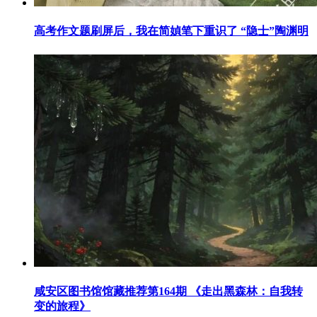
高考作文题刷屏后，我在简媜笔下重识了 “隐士”陶渊明
咸安区图书馆馆藏推荐第164期 《走出黑森林：自我转
变的旅程》