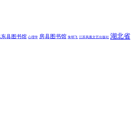
湖北省
房县图书馆
巴东县图书馆
朱明飞
心理学
江苏凤凰文艺出版社