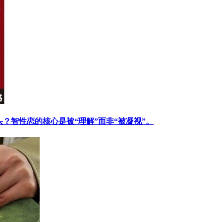
？智性恋的核心是被“理解”而非“被凝视”。