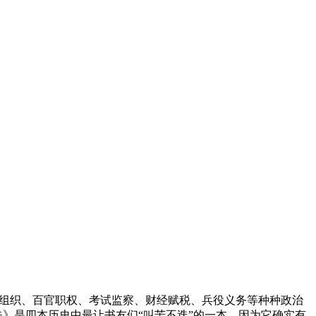
治组织、百官职权、考试监察、财经赋税、兵役义务等种种政治
》是四本历史中最让书友们“叫苦不迭”的一本，因为它确实有