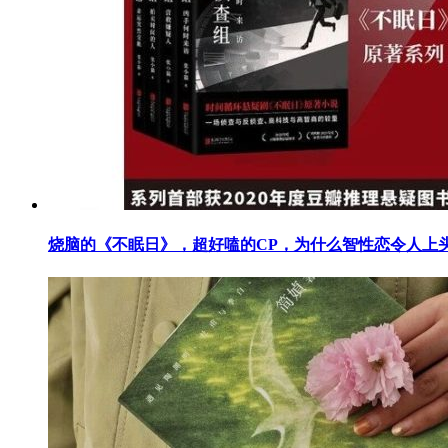
烧脑的《不眠日》，超好嗑的CP，为什么智性恋令人上头