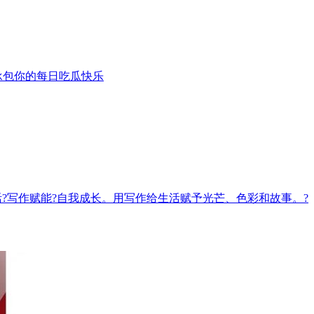
承包你的每日吃瓜快乐
录生活?写作赋能?自我成长。用写作给生活赋予光芒、色彩和故事。?