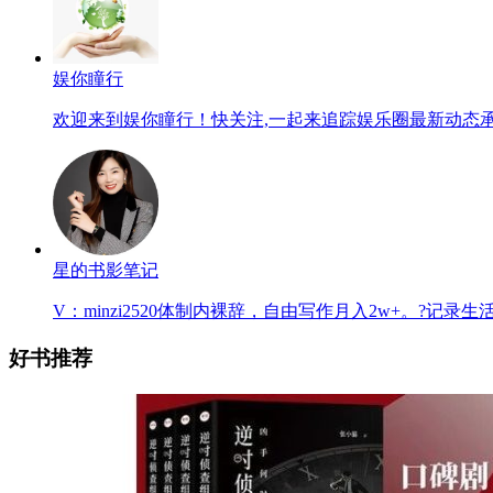
娱你瞳行
欢迎来到娱你瞳行！快关注,一起来追踪娱乐圈最新动态
星的书影笔记
V：minzi2520体制内裸辞，自由写作月入2w+。?记
好书推荐