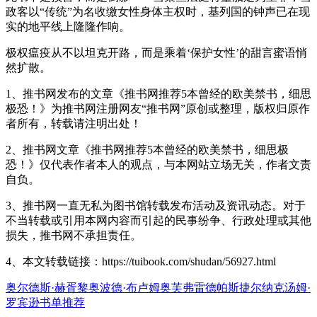
政客以“传统”为名收缴女性身体主权时，基列国的钟声已在现
实的地平线上隆隆作响。
极权瘟疫从不以坦克开路，而是乘着‘保护女性’的甜言蜜语悄
然扩散。
1、推书网发布的文章《推书网推荐5本曾经的欧美禁书，细思
极恐！》为推书网注册网友“推书网”原创或整理，版权归原作
者所有，转载请注明出处！
2、推书网文章《推书网推荐5本曾经的欧美禁书，细思极
恐！》仅代表作者本人的观点，与本网站立场无关，作者文责
自负。
3、推书网一直无私为图书馆转载发布活动及资讯动态。对于
不当转载或引用本网内容而引起的民事纷争、行政处理或其他
损失，推书网不承担责任。
4、本文转载链接：https://tuibook.com/shudan/56927.html
奥尔德斯·赫胥黎
奥波德·布卢姆
奥芙弗雷德
帕斯捷尔纳克
汤姆·
罗宾逊
书单推荐