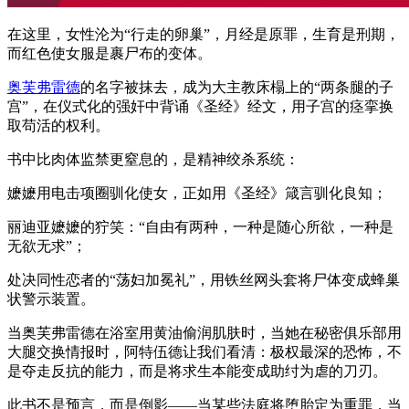
在这里，女性沦为“行走的卵巢”，月经是原罪，生育是刑期，
而红色使女服是裹尸布的变体。
奥芙弗雷德
的名字被抹去，成为大主教床榻上的“两条腿的子
宫”，在仪式化的强奸中背诵《圣经》经文，用子宫的痉挛换
取苟活的权利。
书中比肉体监禁更窒息的，是精神绞杀系统：
嬷嬷用电击项圈驯化使女，正如用《圣经》箴言驯化良知；
丽迪亚嬷嬷的狞笑：“自由有两种，一种是随心所欲，一种是
无欲无求”；
处决同性恋者的“荡妇加冕礼”，用铁丝网头套将尸体变成蜂巢
状警示装置。
当奥芙弗雷德在浴室用黄油偷润肌肤时，当她在秘密俱乐部用
大腿交换情报时，阿特伍德让我们看清：极权最深的恐怖，不
是夺走反抗的能力，而是将求生本能变成助纣为虐的刀刃。
此书不是预言，而是倒影——当某些法庭将堕胎定为重罪，当