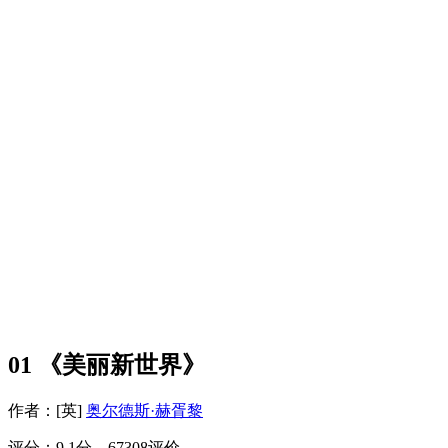
01 《美丽新世界》
作者：[英]
奥尔德斯·赫胥黎
评分：9.1分，67308评价