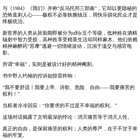
与《1984》《我们》并称“反乌托邦三部曲”，它却以更隐秘的
恐怖直刺人心——极权不必靠铁腕镇压，用快乐驯化民众才是
终极统治。
新世界的人类从胚胎期即被分为α到ε五个等级，低种姓在酒精
辐射中智力受损，高种姓享受精英生活却同样麻木。他们依赖
精神麻醉药“苏摩”逃避一切情绪波动，沉溺于滥交与感官电
影。
所谓“幸福”，实则是被设计好的精神阉割。
书中野人约翰的控诉如惊雷炸响：
“我不要舒适！我要上帝、诗歌、危险、自由——我要痛苦的
权利！”
当权者冷冷回应：“你要求的不过是不幸福的权利。”
这场对话揭露了文明最深的悖论：消灭痛苦等于消灭人性。
真正的自由，是保留痛苦的权利；人类的尊严，在于不甘于幸
福的牢笼。