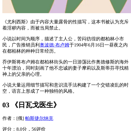
《尤利西斯》由于内容大量露骨的性描写，这本书被认为充斥
着淫秽内容，而被当局禁止。
小说以时间为顺序，描述了主人公，苦闷彷徨的都柏林小市
民，广告推销员利
奥波德·布卢姆
于1904年6月16日一昼夜之内
在都柏林的种种日常经历。
乔伊斯将布卢姆在都柏林街头的一日游荡比作奥德修斯的海外
十年漂泊，同时刻画了他不忠诚的妻子摩莉以及斯蒂芬寻找精
神上的父亲的心理。
小说大量运用细节描写和意识流手法构建了一个交错凌乱的时
空，语言上形成了一种独特的风格。
03 《日瓦戈医生》
作者：[俄]
帕斯捷尔纳克
评分：8.0分，56评价