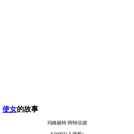
使女
的故事
玛格丽特·阿特伍德
8.9(9931人评价)