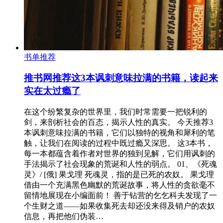
书单推荐
推书网推荐这3本讽刺意味拉满的书籍，读起来
实在太过瘾了
在这个纷繁复杂的世界里，我们时常需要一把锐利的
剑，来剖析社会的百态，揭示人性的真实。 今天推荐3
本讽刺意味拉满的书籍，它们以独特的视角和犀利的笔
触，让我们在阅读的过程中既过瘾又深思。 这3本书，
每一本都蕴含着作者对世界的独到见解，它们用讽刺的
手法揭示了社会现象的荒诞和人性的弱点。 01、《死魂
灵》/ [俄] 果戈理 死魂灵，指的是已死的农奴。 果戈理
借由一个充满黑色幽默的荒诞故事，将人性的贪欲毫不
留情地展现在小编面前！ 善于钻营的乞乞科夫发现了一
个生财之道——如果收集死去却还没来得及销户的农奴
信息，再把他们伪装…