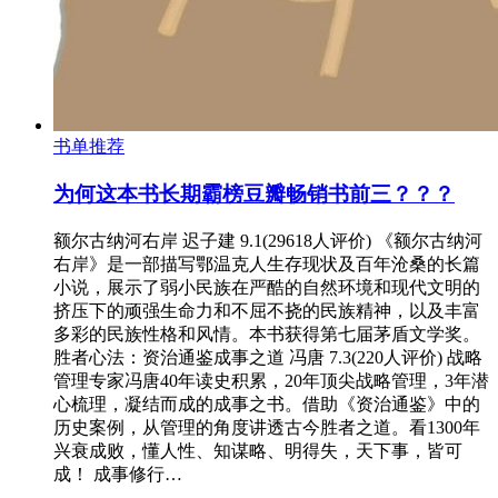
书单推荐
为何这本书长期霸榜豆瓣畅销书前三？？？
额尔古纳河右岸 迟子建 9.1(29618人评价) 《额尔古纳河
右岸》是一部描写鄂温克人生存现状及百年沧桑的长篇
小说，展示了弱小民族在严酷的自然环境和现代文明的
挤压下的顽强生命力和不屈不挠的民族精神，以及丰富
多彩的民族性格和风情。本书获得第七届茅盾文学奖。
胜者心法：资治通鉴成事之道 冯唐 7.3(220人评价) 战略
管理专家冯唐40年读史积累，20年顶尖战略管理，3年潜
心梳理，凝结而成的成事之书。借助《资治通鉴》中的
历史案例，从管理的角度讲透古今胜者之道。看1300年
兴衰成败，懂人性、知谋略、明得失，天下事，皆可
成！ 成事修行…