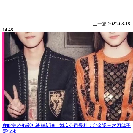
上一篇
2025-08-18
14:48
鹿晗关晓彤彩礼谈崩新锤！婚庆公司爆料：定金退三次因鸽子
蛋缩水