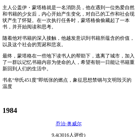
主人公盖伊・蒙塔格就是一名消防员，他在遇到一位热爱自然
和书籍的少女后，内心开始产生变化，对自己的工作和社会现
状产生了怀疑。在一次执行任务时，蒙塔格偷偷藏起了一本
书，并开始阅读和思考。
随着他对书籍的深入接触，他越发意识到书籍所蕴含的价值，
以及这个社会的荒诞和悲哀。
最终，蒙塔格在一些地下读书人的帮助下，逃离了城市，加入
了一群以记忆书籍内容为使命的人，希望有朝一日能让书籍重
新回到人们的生活中。
书名“华氏451度”即纸张的燃点，象征思想禁锢与文明毁灭的
温度
1984
乔治·奥威尔
9.4(3016人评价)