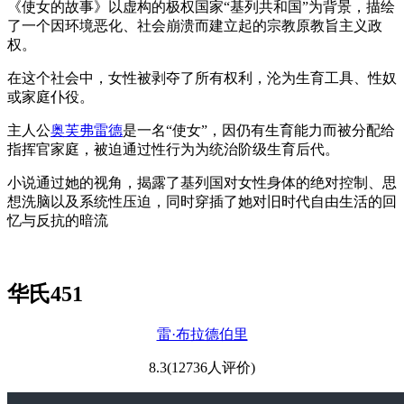
《使女的故事》以虚构的极权国家“基列共和国”为背景，描绘
了一个因环境恶化、社会崩溃而建立起的宗教原教旨主义政
权。
在这个社会中，女性被剥夺了所有权利，沦为生育工具、性奴
或家庭仆役。
主人公
奥芙弗雷德
是一名“使女”，因仍有生育能力而被分配给
指挥官家庭，被迫通过性行为为统治阶级生育后代。
小说通过她的视角，揭露了基列国对女性身体的绝对控制、思
想洗脑以及系统性压迫，同时穿插了她对旧时代自由生活的回
忆与反抗的暗流
华氏451
雷·布拉德伯里
8.3(12736人评价)