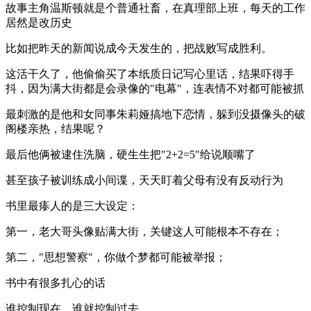
故事主角温斯顿就是个普通社畜，在真理部上班，每天的工作
居然是改历史
比如把昨天的新闻说成今天发生的，把战败写成胜利。
这活干久了，他偷偷买了本纸质日记写心里话，结果吓得手
抖，因为满大街都是会录像的"电幕"，连表情不对都可能被抓
最刺激的是他和女同事朱莉娅搞地下恋情，躲到没摄像头的破
阁楼亲热，结果呢？
最后他俩被逮住洗脑，硬生生把"2+2=5"给说顺嘴了
甚至孩子被训练成小间谍，天天盯着父母有没有反动行为
书里最瘆人的是三大设定：
第一，老大哥头像贴满大街，关键这人可能根本不存在；
第二，"思想警察"，你做个梦都可能被举报；
书中有很多扎心的话
谁控制现在，谁就控制过去