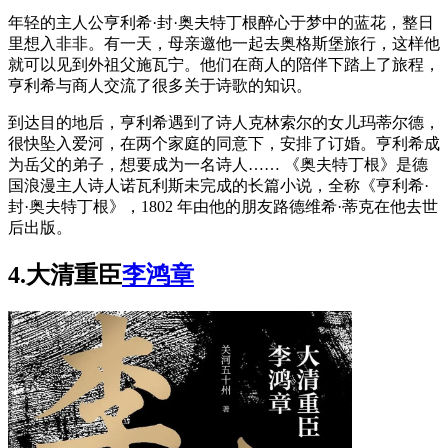
年轻的主人公亨利希·封·奥夫特丁根醉心于梦中的蓝花，整日
里想入非非。有一天，母亲邀他一起去奥格斯堡旅行，这样他
就可以见到外祖父施瓦宁。他们在商人的陪伴下踏上了旅程，
亨利希与商人交流了很多关于诗歌的知识。
到达目的地后，亨利希遇到了诗人克林索尔的女儿玛蒂尔德，
很快坠入爱河，在两个家庭的同意下，安排了订婚。亨利希成
为岳父的弟子，想要成为一名诗人…… 《奥夫特丁根》是德
国浪漫主人诗人诺瓦利斯未完成的长篇小说，全称《亨利希·
封·奥夫特丁根》，1802 年由他的朋友路德维希·蒂克在他去世
后出版。
4.
大清重臣
李鸿章