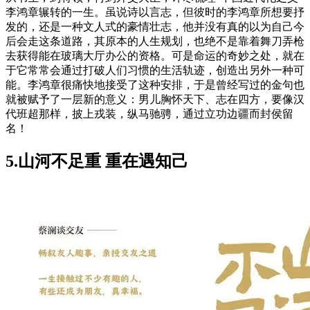
李鸿章辗转的一生。虽说诗以言志，但彼时的李鸿章所想要抒
发的，还是一种文人式的豪情壮志，他并没有真的以为自己今
后会走这条道路，其原本的人生规划，也绝不是靠着舞刀弄枪
去获得能在玻璃大厅办公的资格。可是命运的奇妙之处，就在
于它常常会通过打破人们习惯的生活轨迹，创造出另外一种可
能。李鸿章很痛快地接受了这种安排，于是曾经写过的金句也
就被赋予了一层新的意义：男儿胸怀天下、志在四方，要像汉
代班超那样，披上戎装，纵马驰骋，通过立功边疆而封侯留
名！
5.
山河不足重 重在遇知己