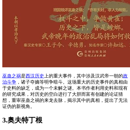
巫蛊之祸
是
西汉历史
上的重大事件，其中涉及汉武帝一朝的
政
治斗争
，诸子夺嫡等明争暗斗。这场重大的历史事件的真相由
于史料的缺乏，成为一个未解之谜。本书作者利用史料和现有
的研究成果，对历史的空白进行了大胆而富有创建的论证猜
想，重审巫蛊之祸的来龙去脉，揭示其中的真相，提出了无法
证伪的新视角。
3.
奥夫特丁根