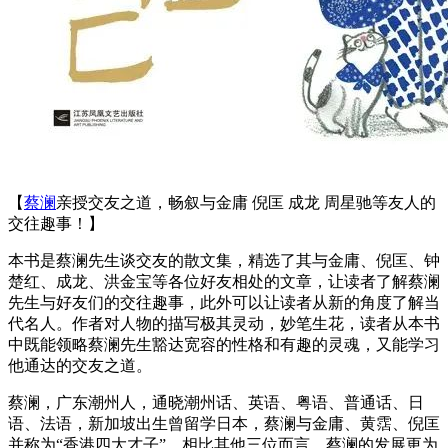
【
蔡澜
亲授交友之道，畅叙与金庸 倪匡 成龙 周星驰等友人的
交往趣事！】
本书是蔡澜先生谈交友的散文集，精选了其与金庸、倪匡、钟
楚红、成龙、洪金宝等各位好友相处的文章，让读者了解蔡澜
先生与好友们的交往趣事，此外可以让读者从新的角度了解当
代名人。作者对人物的描写极其灵动，妙笔生花，读者从本书
中既能领略蔡澜先生豁达宽容的性格和有趣的灵魂，又能学习
他通达的交友之道。
蔡澜，广东潮州人，通晓潮州话、英语、粤语、普通话、日
语、法语，新加坡出生曾留学日本，蔡澜与金庸、黄霑、倪匡
并称为“香港四大才子”，相比其他三位而言，蔡澜的发展更为