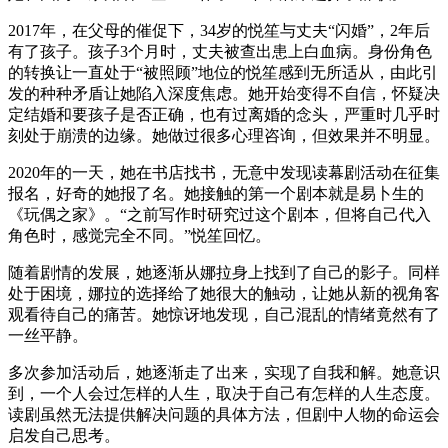
2017年，在父母的催促下，34岁的悦笙与丈夫“闪婚”，2年后
有了孩子。孩子3个月时，丈夫被查出患上白血病。身份角色
的转换让一直处于“被照顾”地位的悦笙感到无所适从，由此引
发的种种矛盾让她陷入深度焦虑。她开始变得不自信，怀疑决
定结婚和要孩子是否正确，也有过离婚的念头，严重时几乎时
刻处于崩溃的边缘。她做过很多心理咨询，但效果并不明显。
2020年的一天，她在书店找书，无意中发现读幕剧活动在征集
报名，好奇的她报了名。她接触的第一个剧本就是易卜生的
《玩偶之家》。“之前写作时研究过这个剧本，但将自己代入
角色时，感觉完全不同。”悦笙回忆。
随着剧情的发展，她逐渐从娜拉身上找到了自己的影子。同样
处于困境，娜拉的选择给了她很大的触动，让她从新的视角客
观看待自己的痛苦。她惊讶地发现，自己混乱的情绪竟然有了
一丝平静。
多次参加活动后，她逐渐走了出来，实现了自我和解。她意识
到，一个人会过怎样的人生，取决于自己有怎样的人生态度。
读剧虽然无法提供解决问题的具体方法，但剧中人物的命运会
启发自己思考。