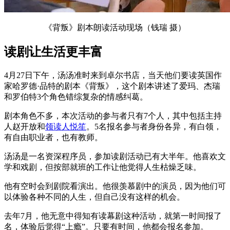
《背叛》剧本朗读活动现场（钱瑞 摄）
读剧让生活更丰富
4月27日下午，汤汤准时来到卓尔书店，当天他们要读英国作
家哈罗德·品特的剧本《背叛》，这个剧本讲述了爱玛、杰瑞
和罗伯特3个角色错综复杂的情感纠葛。
剧本角色不多，本次活动的参与者只有7个人，其中包括主持
人赵开放和
领读人
悦笙
。5名报名参与者身份各异，有白领，
有自由职业者，也有教师。
汤汤是一名资深程序员，参加读剧活动已有大半年。他喜欢文
学和戏剧，但按部就班的工作让他觉得人生枯燥乏味。
他有空时会到剧院看演出。他很羡慕剧中的演员，因为他们可
以体验各种不同的人生，但自己没有这样的机会。
去年7月，他无意中得知有读幕剧这种活动，就第一时间报了
名，体验后觉得“上瘾”。只要有时间，他都会报名参加。