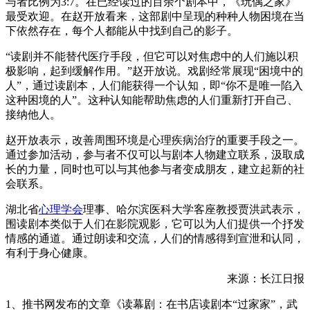
与者比例为3:7。在已经读过的百余个剧本中，《玩偶之家》
最受欢迎。在赵开放看来，这部剧中呈现的种种人物困境在当
下依然存在，每个人都能从中找到自己的影子。
“读剧并不能替代医疗手段，但它可以对焦虑中的人们施以积
极影响，起到缓解作用。”赵开放说。戏剧经常展现“困境中的
人”，通过读剧本，人们能获得一个认知，即“你不是唯一陷入
这种困境的人”。这种认知能帮助焦虑的人们重新打开自己、
接纳他人。
赵开放表示，改善周围环境是心理疾病治疗的重要手段之一。
通过参加活动，参与者不仅可以与剧本人物建立联系，汲取成
长的力量，同时也可以与其他参与者变成朋友，建立起新的社
会联系。
湖北省
心理学会
理事、哈尔滨医科大学客座教授贾洪武表示，
围读剧本类似于人们在影院观影，它可以为人们提供一个抒发
情感的通道。通过朗读和交流，人们的情感得到宣泄和认同，
有利于身心健康。
来源：长江日报
1、推书网发布的文章《读幕剧：在书店读剧本“过家家”，武