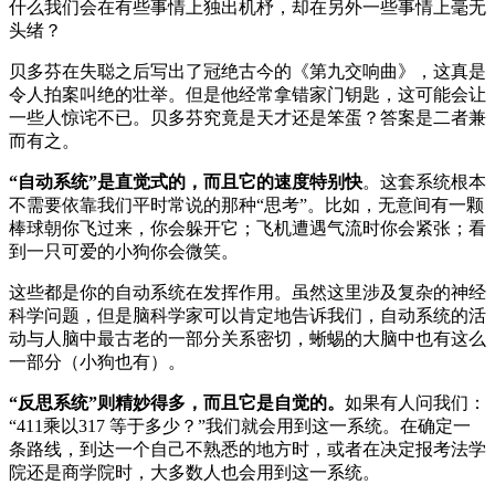
什么我们会在有些事情上独出机杼，却在另外一些事情上毫无
头绪？
贝多芬在失聪之后写出了冠绝古今的《第九交响曲》，这真是
令人拍案叫绝的壮举。但是他经常拿错家门钥匙，这可能会让
一些人惊诧不已。贝多芬究竟是天才还是笨蛋？答案是二者兼
而有之。
“
自动系统
”
是直觉式的，而且它的速度特别快
。这套系统根本
不需要依靠我们平时常说的那种“思考”。比如，无意间有一颗
棒球朝你飞过来，你会躲开它；飞机遭遇气流时你会紧张；看
到一只可爱的小狗你会微笑。
这些都是你的自动系统在发挥作用。虽然这里涉及复杂的神经
科学问题，但是脑科学家可以肯定地告诉我们，自动系统的活
动与人脑中最古老的一部分关系密切，蜥蜴的大脑中也有这么
一部分（小狗也有）。
“
反思系统
”
则精妙得多，而且它是自觉的。
如果有人问我们：
“411乘以317 等于多少？”我们就会用到这一系统。在确定一
条路线，到达一个自己不熟悉的地方时，或者在决定报考法学
院还是商学院时，大多数人也会用到这一系统。