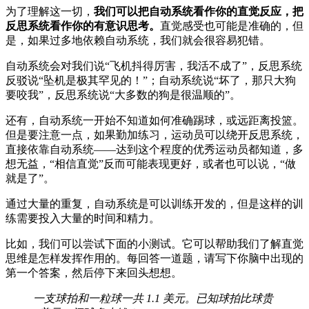
为了理解这一切，
我们可以把自动系统看作你的直觉反应，把
反思系统看作你的有意识思考。
直觉感受也可能是准确的，但
是，如果过多地依赖自动系统，我们就会很容易犯错。
自动系统会对我们说“飞机抖得厉害，我活不成了”，反思系统
反驳说“坠机是极其罕见的！”；自动系统说“坏了，那只大狗
要咬我”，反思系统说“大多数的狗是很温顺的”。
还有，自动系统一开始不知道如何准确踢球，或远距离投篮。
但是要注意一点，如果勤加练习，运动员可以绕开反思系统，
直接依靠自动系统——达到这个程度的优秀运动员都知道，多
想无益，“相信直觉”反而可能表现更好，或者也可以说，“做
就是了”。
通过大量的重复，自动系统是可以训练开发的，但是这样的训
练需要投入大量的时间和精力。
比如，我们可以尝试下面的小测试。它可以帮助我们了解直觉
思维是怎样发挥作用的。每回答一道题，请写下你脑中出现的
第一个答案，然后停下来回头想想。
一支球拍和一粒球一共 1.1 美元。已知球拍比球贵