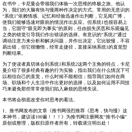
在书中，卡尼曼会带领我们体验一次思维的终极之旅。他认
为，我们的大脑有快与慢两种作决定的方式。常用的无意识的
“系统1”依赖情感、记忆和经验迅速作出判断，它见闻广博，
使我们能够迅速对眼前的情况作出反应。但系统1也很容易上
当，它固守“眼见即为事实”的原则，任由损失厌恶和乐观偏见
之类的错觉引导我们作出错误的选择。有意识的“系统2”通过
调动注意力来分析和解决问题，并作出决定，它比较慢，不容
易出错，但它很懒惰，经常走捷径，直接采纳系统1的直觉型
判断结果。
为了使读者真切体会到系统1和系统2这两个主角的特点，卡尼
曼介绍了很多经典有趣的行为实验，指出我们在什么情况下可
以相信自己的直觉，什么时候不能相信；指导我们如何在商
场、职场和个人生活中作出更好的选择，以及如何运用不同技
巧来避免那些常常使我们陷入麻烦的思维失误。
本书将会彻底改变你对思考的看法。
1、推书网发布的文章《推书网强烈推荐《思考，快与慢》这
本神书，建议读100遍！！！》为推书网注册网友“推书小编”
原创或整理，版权归原作者所有，转载请注明出处！