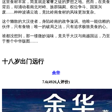
这里食材丰富，简直就是饕餮之徒的梦想之地。然而，在美食
背后，却涌动着南北对峙、族群隔阂、权位争斗、国策兴
废……种种波谲云诡，竟比岭南食材的风味更加复杂。
这个懒散的大汉使者，身陷岭南的政争漩涡。他唯一能信赖的
伙伴，只有食物；唯一的破局之法，只有追求极致美食的心。
谁都没想到，那一缕微妙滋味，竟关乎大汉与南越国运，乃至
于整个中华版图……
十八岁出门远行
余华
7.6(4926人评价)