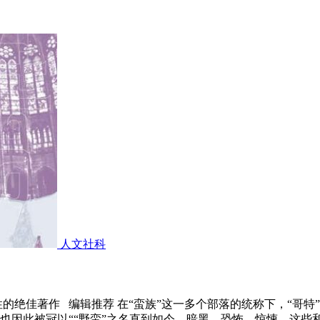
人文社科
的绝佳著作 编辑推荐 在“蛮族”这一多个部落的统称下，“哥特
也因此被冠以““野蛮”之名直到如今。暗黑、恐怖、惊悚，这些