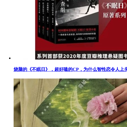
烧脑的《不眠日》，超好嗑的CP，为什么智性恋令人上头