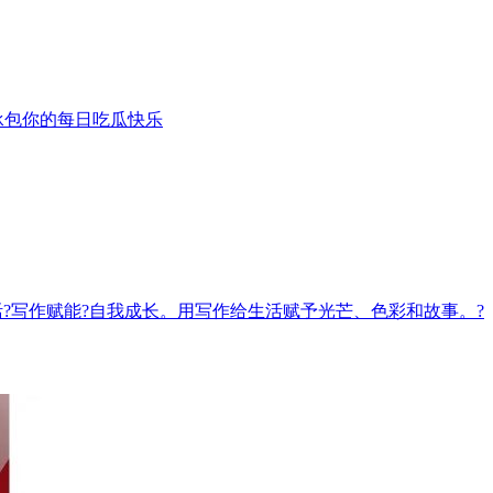
承包你的每日吃瓜快乐
录生活?写作赋能?自我成长。用写作给生活赋予光芒、色彩和故事。?