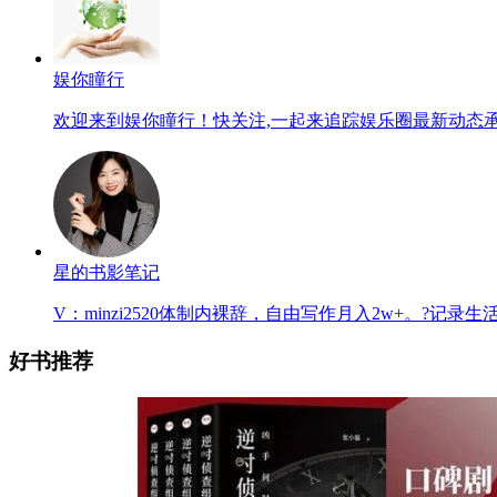
娱你瞳行
欢迎来到娱你瞳行！快关注,一起来追踪娱乐圈最新动态
星的书影笔记
V：minzi2520体制内裸辞，自由写作月入2w+。?记
好书推荐