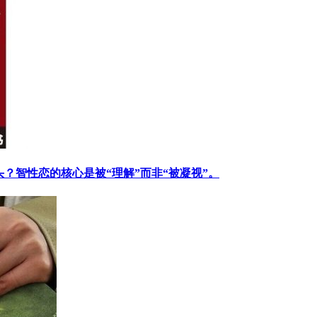
？智性恋的核心是被“理解”而非“被凝视”。