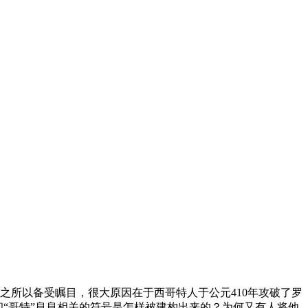
”之所以备受瞩目，很大原因在于西哥特人于公元410年攻破了罗
和“哥特”息息相关的符号是怎样被建构出来的？为何又有人将他