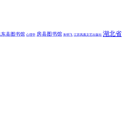
湖北省
房县图书馆
巴东县图书馆
朱明飞
心理学
江苏凤凰文艺出版社