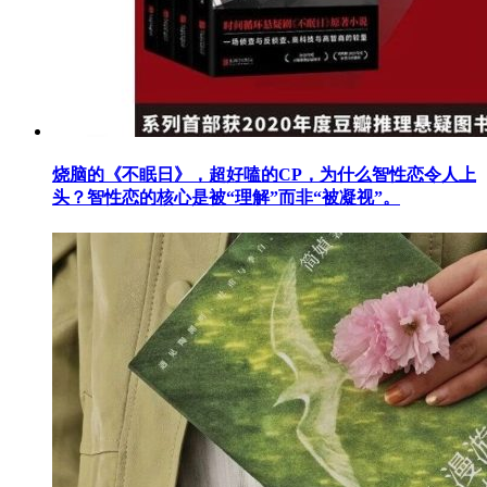
烧脑的《不眠日》，超好嗑的CP，为什么智性恋令人上
头？智性恋的核心是被“理解”而非“被凝视”。