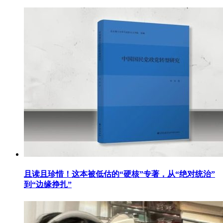
且读且珍惜！这本被低估的“硬核”专著，从“绝对统治”
到“边缘挣扎”