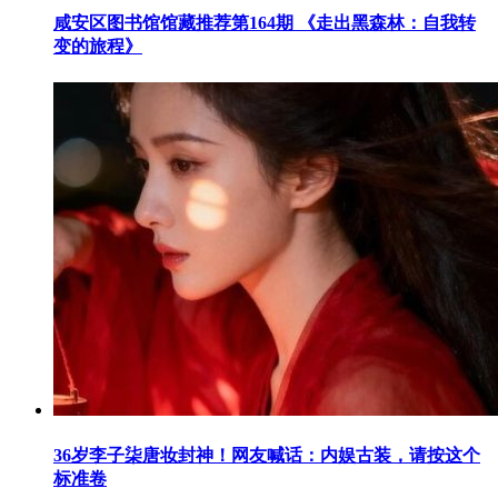
咸安区图书馆馆藏推荐第164期 《走出黑森林：自我转
变的旅程》
36岁李子柒唐妆封神！网友喊话：内娱古装，请按这个
标准卷