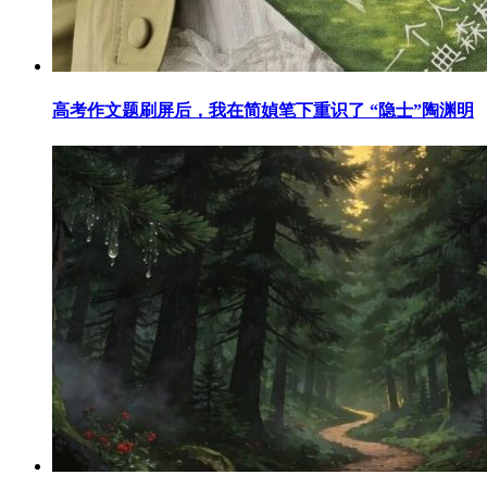
高考作文题刷屏后，我在简媜笔下重识了 “隐士”陶渊明