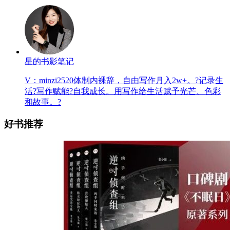
星的书影笔记
V：minzi2520体制内裸辞，自由写作月入2w+。?记录生
活?写作赋能?自我成长。用写作给生活赋予光芒、色彩
和故事。?
好书推荐