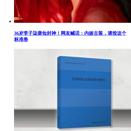
36岁李子柒唐妆封神！网友喊话：内娱古装，请按这个
标准卷