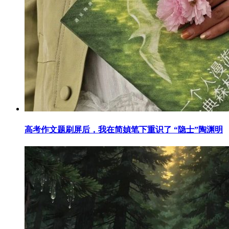
高考作文题刷屏后，我在简媜笔下重识了 “隐士”陶渊明