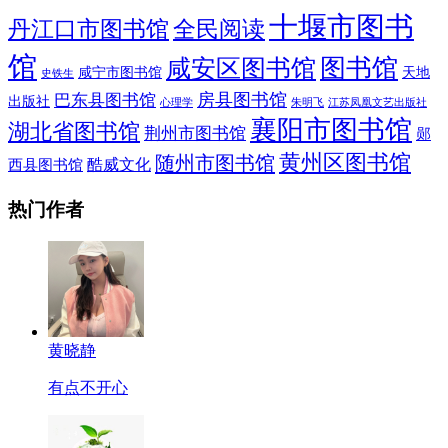
十堰市图书
全民阅读
丹江口市图书馆
馆
图书馆
咸安区图书馆
咸宁市图书馆
天地
史铁生
房县图书馆
巴东县图书馆
出版社
朱明飞
心理学
江苏凤凰文艺出版社
襄阳市图书馆
湖北省图书馆
荆州市图书馆
郧
黄州区图书馆
随州市图书馆
酷威文化
西县图书馆
热门作者
黄晓静
有点不开心