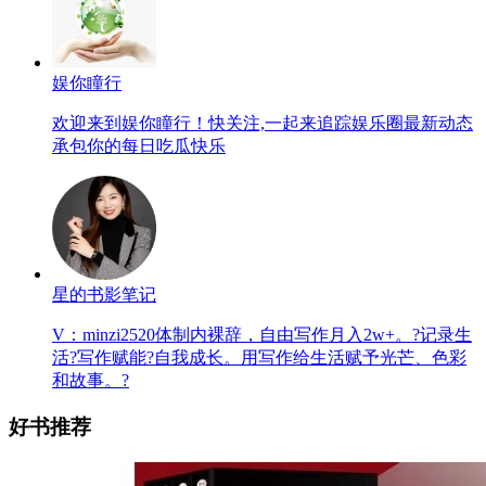
娱你瞳行
欢迎来到娱你瞳行！快关注,一起来追踪娱乐圈最新动态
承包你的每日吃瓜快乐
星的书影笔记
V：minzi2520体制内裸辞，自由写作月入2w+。?记录生
活?写作赋能?自我成长。用写作给生活赋予光芒、色彩
和故事。?
好书推荐