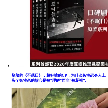
烧脑的《不眠日》，超好嗑的CP，为什么智性恋令人上
头？智性恋的核心是被“理解”而非“被凝视”。