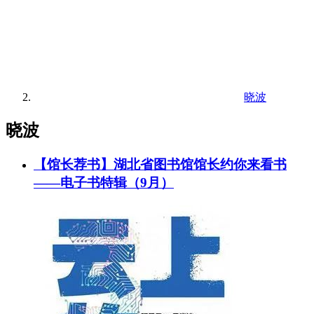
晓波
晓波
【馆长荐书】湖北省图书馆馆长约你来看书
——电子书特辑（9月）