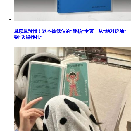
且读且珍惜！这本被低估的“硬核”专著，从“绝对统治”
到“边缘挣扎”