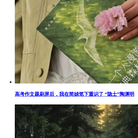
高考作文题刷屏后，我在简媜笔下重识了 “隐士”陶渊明