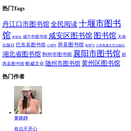
热门Tags
十堰市图书
全民阅读
丹江口市图书馆
馆
图书馆
咸安区图书馆
咸宁市图书馆
天地
史铁生
房县图书馆
巴东县图书馆
出版社
朱明飞
心理学
江苏凤凰文艺出版社
襄阳市图书馆
湖北省图书馆
荆州市图书馆
郧
黄州区图书馆
随州市图书馆
酷威文化
西县图书馆
热门作者
黄晓静
有点不开心