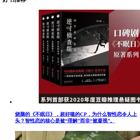
烧脑的《不眠日》，超好嗑的CP，为什么智性恋令人上
头？智性恋的核心是被“理解”而非“被凝视”。