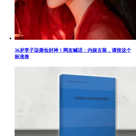
36岁李子柒唐妆封神！网友喊话：内娱古装，请按这个
标准卷