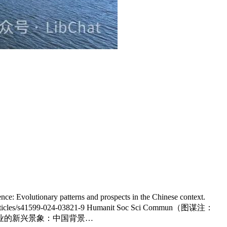
Evolutionary patterns and prospects in the Chinese context.
/articles/s41599-024-03821-9 Humanit Soc Sci Commun（图谋注：
职业的新兴景象：中国背景…