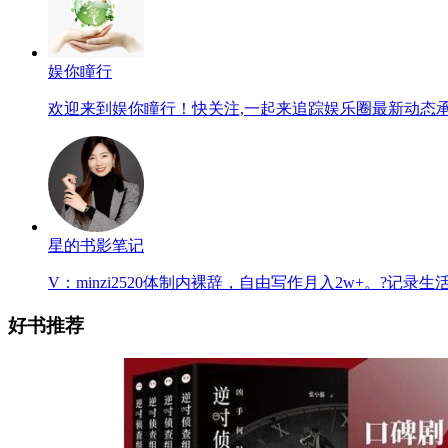
娱你瞳行
欢迎来到娱你瞳行！快关注,一起来追踪娱乐圈最新动态
星的书影笔记
V：minzi2520体制内裸辞，自由写作月入2w+。?记
好书推荐