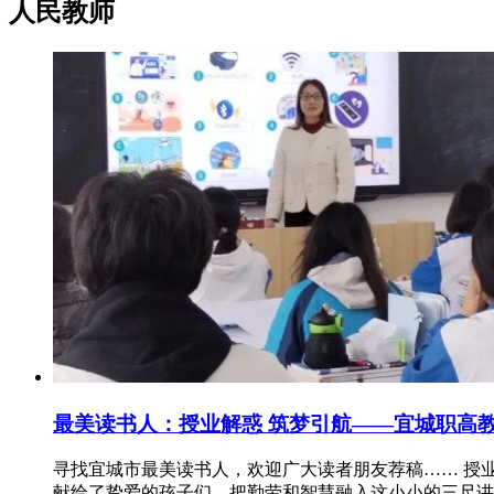
人民教师
最美读书人：授业解惑 筑梦引航——宜城职高
寻找宜城市最美读书人，欢迎广大读者朋友荐稿…… 授业解
献给了挚爱的孩子们，把勤劳和智慧融入这小小的三尺讲