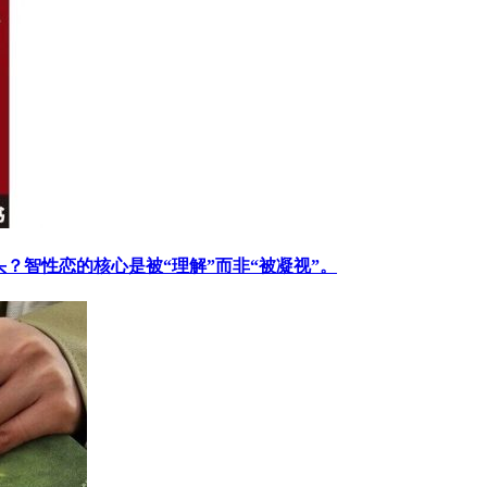
？智性恋的核心是被“理解”而非“被凝视”。