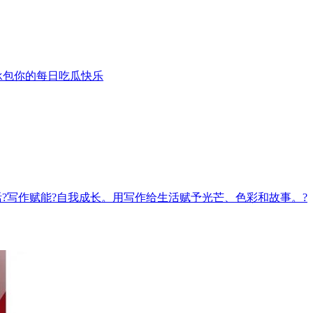
承包你的每日吃瓜快乐
录生活?写作赋能?自我成长。用写作给生活赋予光芒、色彩和故事。?