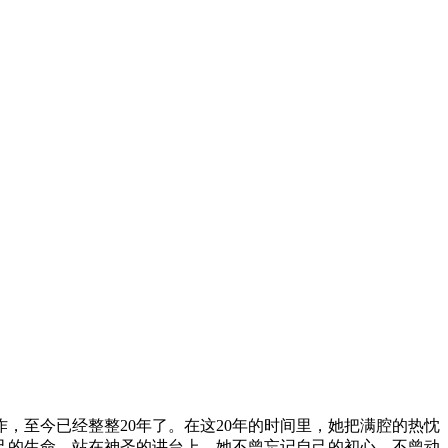
工作，至今已经整整20年了。在这20年的时间里，她把满腔的热忱
自己的生命。站在神圣的讲台上，她不曾忘记自己的初心，不曾动