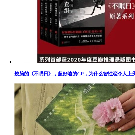
烧脑的《不眠日》，超好嗑的CP，为什么智性恋令人上头