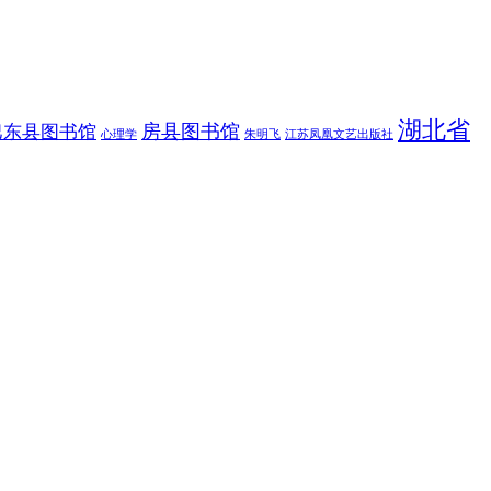
湖北省
房县图书馆
巴东县图书馆
朱明飞
心理学
江苏凤凰文艺出版社