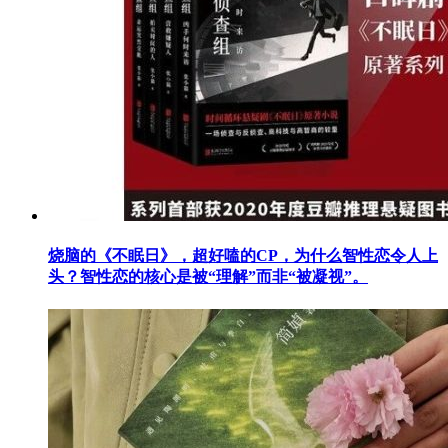
烧脑的《不眠日》，超好嗑的CP，为什么智性恋令人上
头？智性恋的核心是被“理解”而非“被凝视”。