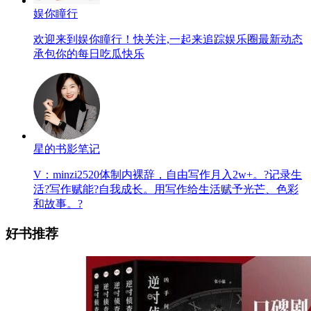
娱你瞳行
欢迎来到娱你瞳行！快关注,一起来追踪娱乐圈最新动态
承包你的每日吃瓜快乐
星的书影笔记
V：minzi2520体制内裸辞，自由写作月入2w+。?记录生
活?写作赋能?自我成长。用写作给生活赋予光芒、色彩
和故事。?
好书推荐