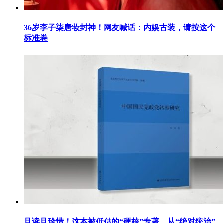
36岁李子柒唐妆封神！网友喊话：内娱古装，请按这个
标准卷
且读且珍惜！这本被低估的“硬核”专著，从“绝对统治”