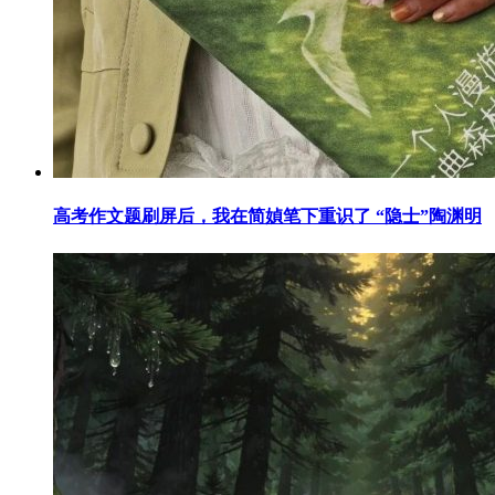
高考作文题刷屏后，我在简媜笔下重识了 “隐士”陶渊明